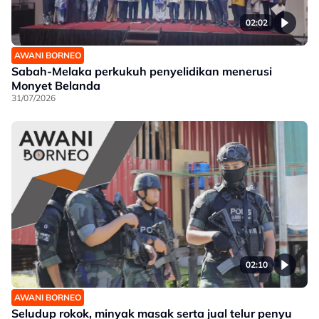
02:02
AWANI BORNEO
Sabah-Melaka perkukuh penyelidikan menerusi
Monyet Belanda
31/07/2026
02:10
AWANI BORNEO
Seludup rokok, minyak masak serta jual telur penyu