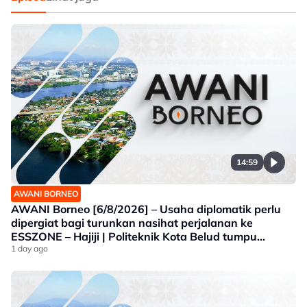
14:59
AWANI BORNEO
AWANI Borneo [6/8/2026] – Usaha diplomatik perlu
dipergiat bagi turunkan nasihat perjalanan ke
ESSZONE – Hajiji | Politeknik Kota Belud tumpu
bidang selaras keperluan industri Sabah |
1 day ago
Jawatankuasa khas ditubuh perkasa usaha beli
produk tempatan