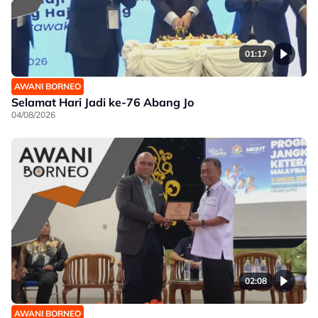
01:17
AWANI BORNEO
Selamat Hari Jadi ke-76 Abang Jo
04/08/2026
02:08
AWANI BORNEO