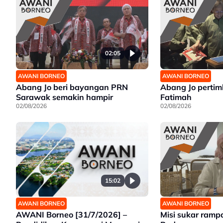
02:05
AWANI BORNEO
AWANI BORNEO
Abang Jo beri bayangan PRN
Abang Jo perti
Sarawak semakin hampir
Fatimah
02/08/2026
02/08/2026
15:02
AWANI BORNEO
AWANI BORNEO
AWANI Borneo [31/7/2026] –
Misi sukar ramp