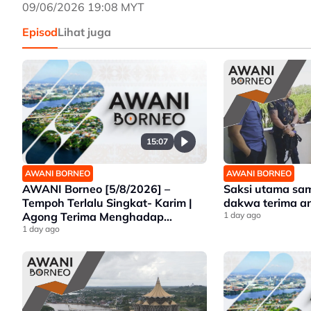
09/06/2026 19:08 MYT
Episod
Lihat juga
15:07
AWANI BORNEO
AWANI BORNEO
AWANI Borneo [5/8/2026] –
Saksi utama sa
Tempoh Terlalu Singkat- Karim |
dakwa terima 
Agong Terima Menghadap
1 day ago
Premier Sarawak | Ancaman
1 day ago
Gajah Liar