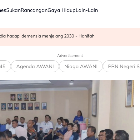
nes
Sukan
Rancangan
Gaya Hidup
Lain-Lain
ba kepada hampir 12,000
ar, sokongan udara digerakkan
dia hadapi demensia menjelang 2030 - Hanifah
Advertisement
45
Agenda AWANI
Niaga AWANI
PRN Negeri S