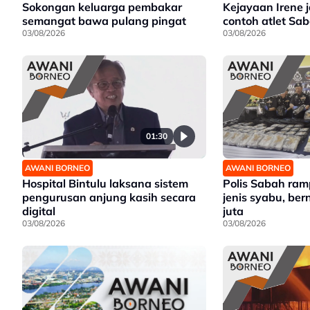
Sokongan keluarga pembakar
Kejayaan Irene 
semangat bawa pulang pingat
contoh atlet Sa
03/08/2026
03/08/2026
01:30
AWANI BORNEO
AWANI BORNEO
Hospital Bintulu laksana sistem
Polis Sabah ra
pengurusan anjung kasih secara
jenis syabu, ber
digital
juta
03/08/2026
03/08/2026