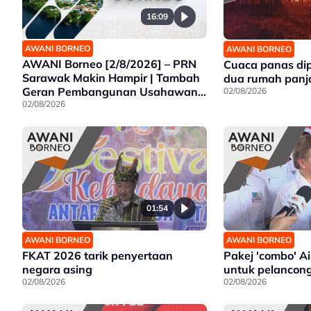
16:09
AWANI BORNEO
AWANI BORNEO
AWANI Borneo [2/8/2026] – PRN
Cuaca panas di
Sarawak Makin Hampir | Tambah
dua rumah panj
Geran Pembangunan Usahawan
02/08/2026
Wanita | Projek Empangan Air
02/08/2026
Tawau siap 2027
01:54
AWANI BORNEO
AWANI BORNEO
FKAT 2026 tarik penyertaan
Pakej 'combo' A
negara asing
untuk pelancon
02/08/2026
02/08/2026