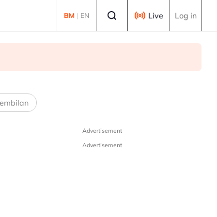
Select language
Live
Log in
BM
|
EN
embilan
Advertisement
Advertisement