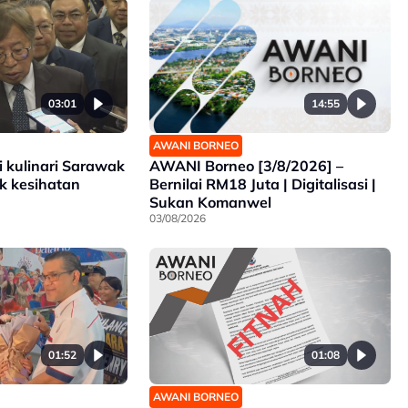
14:55
03:01
AWANI BORNEO
AWANI Borneo [3/8/2026] –
i kulinari Sarawak
Bernilai RM18 Juta | Digitalisasi |
k kesihatan
Sukan Komanwel
03/08/2026
01:52
01:08
AWANI BORNEO