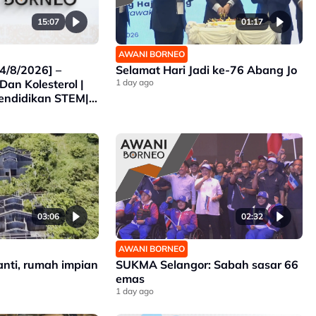
15:07
01:17
AWANI BORNEO
4/8/2026] –
Selamat Hari Jadi ke-76 Abang Jo
Dan Kolesterol |
1 day ago
endidikan STEM|
ara SUKMA
03:06
02:32
AWANI BORNEO
nti, rumah impian
SUKMA Selangor: Sabah sasar 66
emas
1 day ago