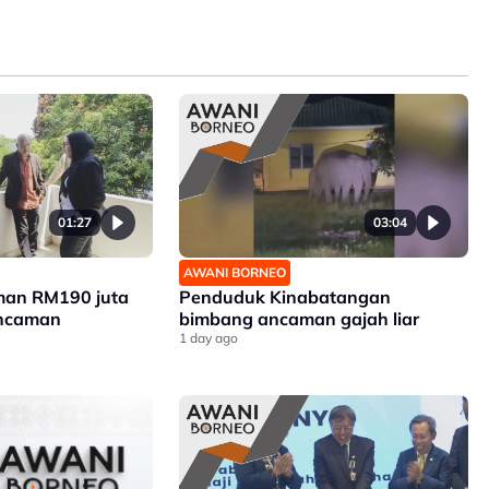
01:27
03:04
AWANI BORNEO
man RM190 juta
Penduduk Kinabatangan
ancaman
bimbang ancaman gajah liar
1 day ago