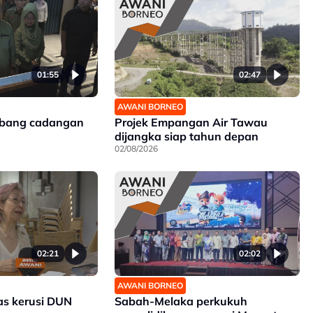
01:55
02:47
AWANI BORNEO
mbang cadangan
Projek Empangan Air Tawau
dijangka siap tahun depan
02/08/2026
02:21
02:02
AWANI BORNEO
as kerusi DUN
Sabah-Melaka perkukuh