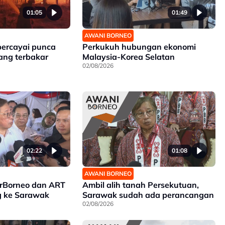
01:05
01:49
AWANI BORNEO
percayai punca
Perkukuh hubungan ekonomi
ang terbakar
Malaysia-Korea Selatan
02/08/2026
02:22
01:08
AWANI BORNEO
irBorneo dan ART
Ambil alih tanah Persekutuan,
g ke Sarawak
Sarawak sudah ada perancangan
02/08/2026