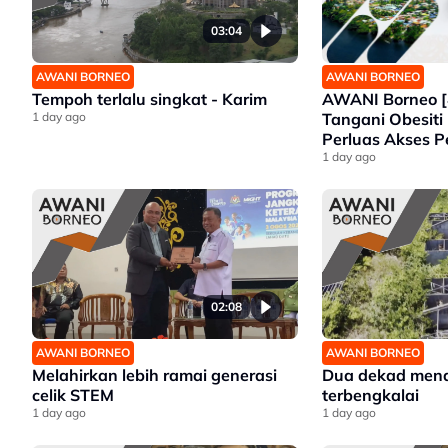
03:04
AWANI BORNEO
AWANI BORNEO
AWANI Borneo [
Tempoh terlalu singkat - Karim
Tangani Obesiti 
1 day ago
Perluas Akses P
Sabah Intai Ju
1 day ago
Selangor
02:08
AWANI BORNEO
AWANI BORNEO
Melahirkan lebih ramai generasi
Dua dekad mena
celik STEM
terbengkalai
1 day ago
1 day ago