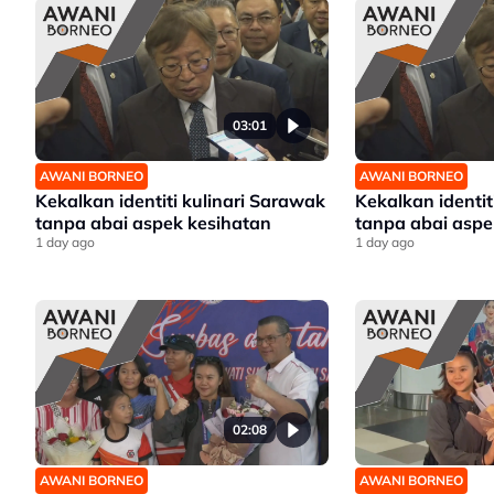
03:01
AWANI BORNEO
AWANI BORNEO
Kekalkan identiti kulinari Sarawak
Kekalkan identit
tanpa abai aspek kesihatan
tanpa abai aspe
1 day ago
1 day ago
02:08
AWANI BORNEO
AWANI BORNEO