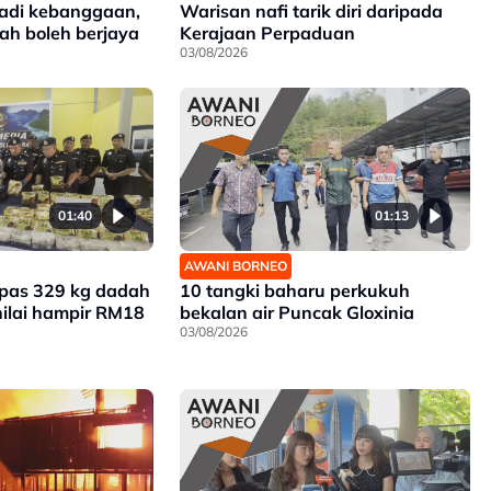
jadi kebanggaan,
Warisan nafi tarik diri daripada
bah boleh berjaya
Kerajaan Perpaduan
03/08/2026
01:40
01:13
AWANI BORNEO
mpas 329 kg dadah
10 tangki baharu perkukuh
nilai hampir RM18
bekalan air Puncak Gloxinia
03/08/2026