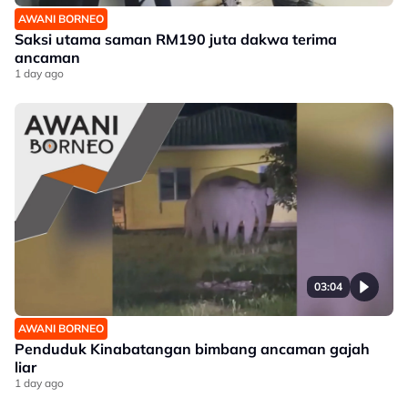
AWANI BORNEO
Saksi utama saman RM190 juta dakwa terima
ancaman
1 day ago
03:04
AWANI BORNEO
Penduduk Kinabatangan bimbang ancaman gajah
liar
1 day ago