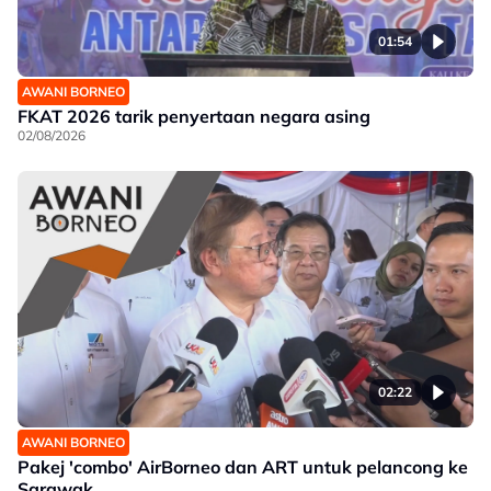
01:54
AWANI BORNEO
FKAT 2026 tarik penyertaan negara asing
02/08/2026
02:22
AWANI BORNEO
Pakej 'combo' AirBorneo dan ART untuk pelancong ke
Sarawak