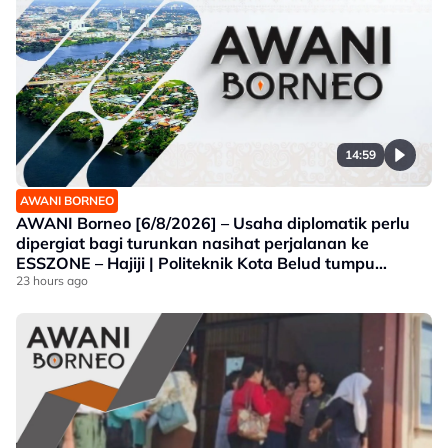
14:59
AWANI BORNEO
AWANI Borneo [6/8/2026] – Usaha diplomatik perlu
dipergiat bagi turunkan nasihat perjalanan ke
ESSZONE – Hajiji | Politeknik Kota Belud tumpu
bidang selaras keperluan industri Sabah |
23 hours ago
Jawatankuasa khas ditubuh perkasa usaha beli
produk tempatan