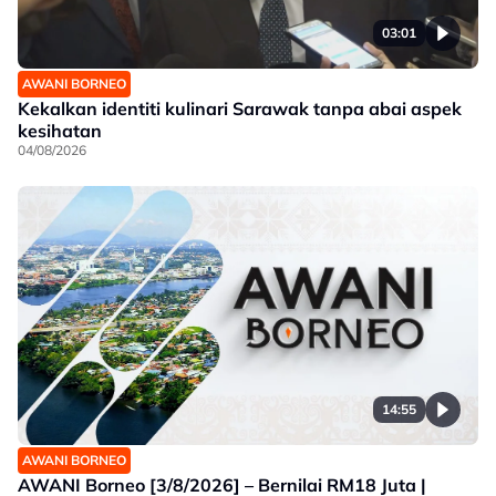
03:01
AWANI BORNEO
Kekalkan identiti kulinari Sarawak tanpa abai aspek
kesihatan
04/08/2026
14:55
AWANI BORNEO
AWANI Borneo [3/8/2026] – Bernilai RM18 Juta |