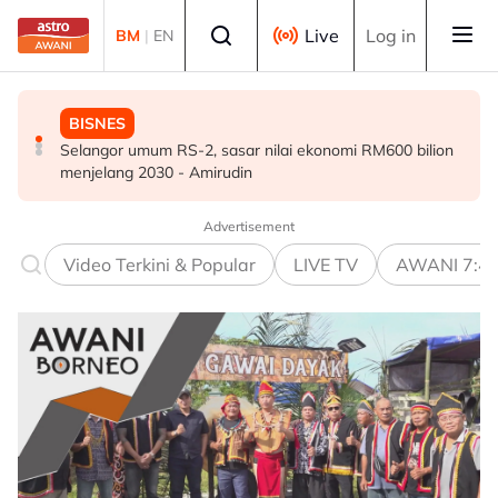
Skip to main content
Select language
Live
Log in
BM
|
EN
BISNES
POLITIK
DUNIA
Selangor umum RS-2, sasar nilai ekonomi RM600 bilion
Abdul Hadi dakwa Bersatu terkeluar PN, Azmin
Victoria arah penternak kurung unggas susulan
menjelang 2030 - Amirudin
tegaskan masih anggota sah
peningkatan kes selesema burung H5N1
Advertisement
Video Terkini & Popular
LIVE TV
AWANI 7:4