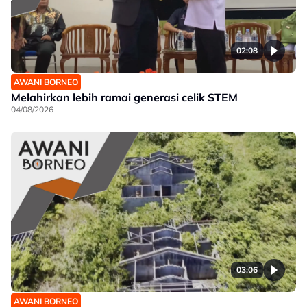
02:08
AWANI BORNEO
Melahirkan lebih ramai generasi celik STEM
04/08/2026
03:06
AWANI BORNEO