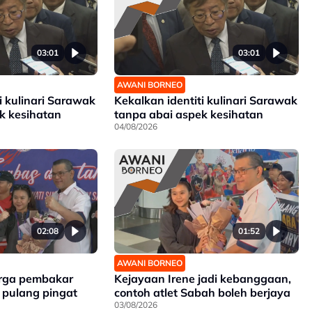
03:01
03:01
AWANI BORNEO
i kulinari Sarawak
Kekalkan identiti kulinari Sarawak
k kesihatan
tanpa abai aspek kesihatan
04/08/2026
02:08
01:52
AWANI BORNEO
rga pembakar
Kejayaan Irene jadi kebanggaan,
pulang pingat
contoh atlet Sabah boleh berjaya
03/08/2026