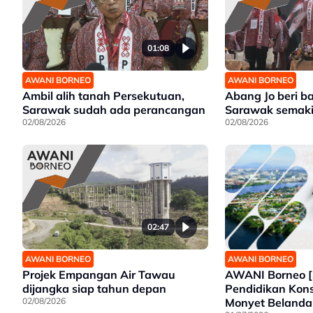
01:08
AWANI BORNEO
AWANI BORNEO
Ambil alih tanah Persekutuan,
Abang Jo beri 
Sarawak sudah ada perancangan
Sarawak semaki
02/08/2026
02/08/2026
02:47
AWANI BORNEO
AWANI BORNEO
AWANI Borneo [
Projek Empangan Air Tawau
Pendidikan Kons
dijangka siap tahun depan
Monyet Belanda
02/08/2026