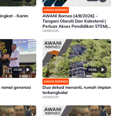
AWANI BORNEO
AWANI Borneo [4/8/2026] –
ingkat - Karim
Tangani Obesiti Dan Kolesterol |
Perluas Akses Pendidikan STEM|
Sabah Intai Juara SUKMA
04/08/2026
Selangor
02:08
03:06
AWANI BORNEO
h ramai generasi
Dua dekad menanti, rumah impian
terbengkalai
04/08/2026