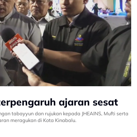
erpengaruh ajaran sesat
gan tabayyun dan rujukan kepada JHEAINS, Mufti serta
aran meragukan di Kota Kinabalu.