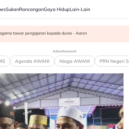
nes
Sukan
Rancangan
Gaya Hidup
Lain-Lain
.2 peratus - AADK
agama tawar pengajaran kepada dunia - Aaron
g, 59 dicekup
Advertisement
45
Agenda AWANI
Niaga AWANI
PRN Negeri S