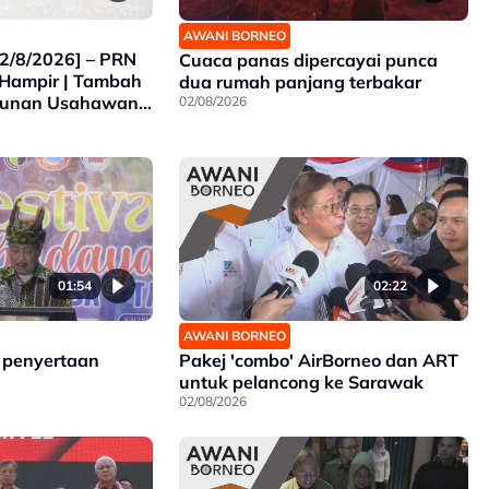
AWANI BORNEO
2/8/2026] – PRN
Cuaca panas dipercayai punca
Hampir | Tambah
dua rumah panjang terbakar
gunan Usahawan
02/08/2026
 Empangan Air
7
01:54
02:22
AWANI BORNEO
 penyertaan
Pakej 'combo' AirBorneo dan ART
untuk pelancong ke Sarawak
02/08/2026