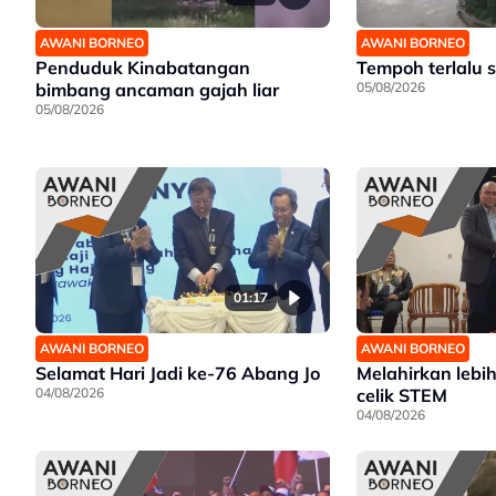
AWANI BORNEO
AWANI BORNEO
Penduduk Kinabatangan
Tempoh terlalu s
bimbang ancaman gajah liar
05/08/2026
05/08/2026
01:17
AWANI BORNEO
AWANI BORNEO
Selamat Hari Jadi ke-76 Abang Jo
Melahirkan lebi
04/08/2026
celik STEM
04/08/2026