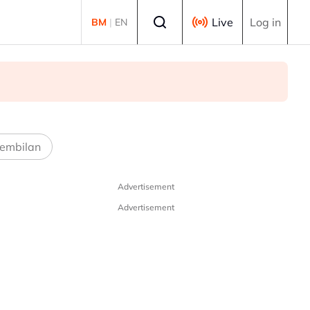
Select language
Live
Log in
BM
|
EN
embilan
Advertisement
Advertisement