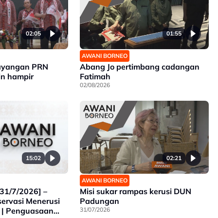
02:05
01:55
AWANI BORNEO
bayangan PRN
Abang Jo pertimbang cadangan
n hampir
Fatimah
02/08/2026
15:02
02:21
AWANI BORNEO
31/7/2026] –
Misi sukar rampas kerusi DUN
ervasi Menerusi
Padungan
 | Penguasaan
31/07/2026