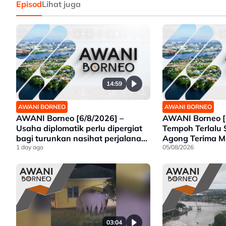
Episod
Lihat juga
14:59
AWANI BORNEO
AWANI BORNEO
AWANI Borneo [6/8/2026] –
AWANI Borneo [
Usaha diplomatik perlu dipergiat
Tempoh Terlalu 
bagi turunkan nasihat perjalanan
Agong Terima 
ke ESSZONE – Hajiji | Politeknik
1 day ago
Premier Sarawa
05/08/2026
Kota Belud tumpu bidang selaras
Gajah Liar
keperluan industri Sabah |
Jawatankuasa khas ditubuh
perkasa usaha beli produk
tempatan
03:04