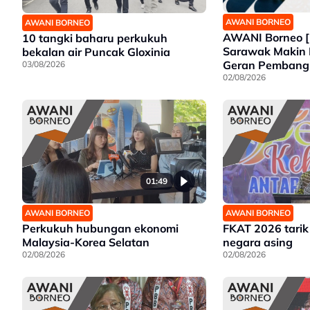
AWANI BORNEO
AWANI BORNEO
AWANI Borneo [
10 tangki baharu perkukuh
Sarawak Makin 
bekalan air Puncak Gloxinia
Geran Pemban
03/08/2026
Wanita | Projek
02/08/2026
Tawau siap 202
01:49
AWANI BORNEO
AWANI BORNEO
Perkukuh hubungan ekonomi
FKAT 2026 tarik
Malaysia-Korea Selatan
negara asing
02/08/2026
02/08/2026