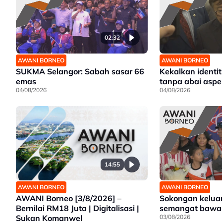
02:32
AWANI BORNEO
AWANI BORNEO
SUKMA Selangor: Sabah sasar 66
Kekalkan identit
emas
tanpa abai aspe
04/08/2026
04/08/2026
14:55
AWANI BORNEO
AWANI BORNEO
AWANI Borneo [3/8/2026] –
Sokongan kelua
Bernilai RM18 Juta | Digitalisasi |
semangat bawa 
Sukan Komanwel
03/08/2026