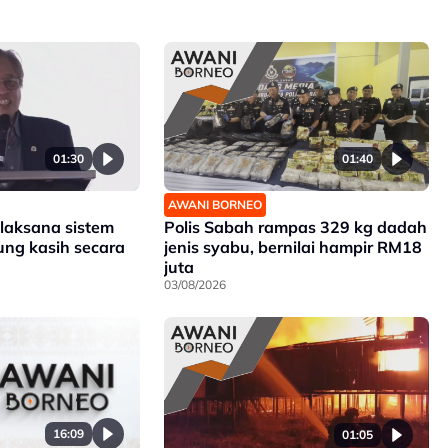
01:30
01:40
AWANI BORNEO
 laksana sistem
Polis Sabah rampas 329 kg dadah
ng kasih secara
jenis syabu, bernilai hampir RM18
juta
03/08/2026
16:09
01:05