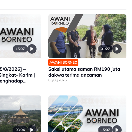
15:07
01:27
AWANI BORNEO
5/8/2026] –
Saksi utama saman RM190 juta
Singkat- Karim |
dakwa terima ancaman
Menghadap
05/08/2026
k | Ancaman
15:07
03:04