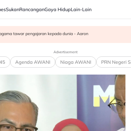
nes
Sukan
Rancangan
Gaya Hidup
Lain-Lain
.2 peratus - AADK
agama tawar pengajaran kepada dunia - Aaron
g, 59 dicekup
Advertisement
45
Agenda AWANI
Niaga AWANI
PRN Negeri S