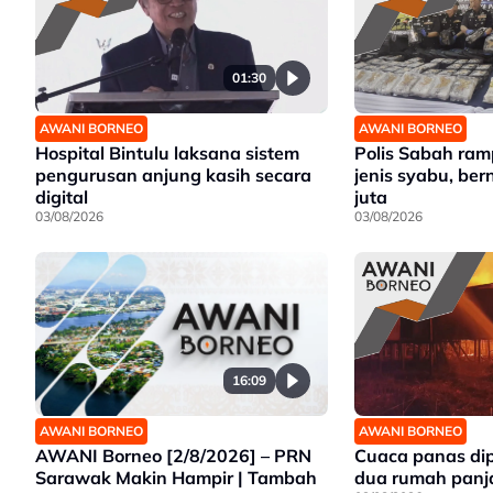
01:30
AWANI BORNEO
AWANI BORNEO
Hospital Bintulu laksana sistem
Polis Sabah ra
pengurusan anjung kasih secara
jenis syabu, ber
digital
juta
03/08/2026
03/08/2026
16:09
AWANI BORNEO
AWANI BORNEO
AWANI Borneo [2/8/2026] – PRN
Cuaca panas di
Sarawak Makin Hampir | Tambah
dua rumah panj