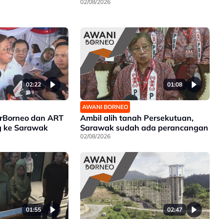
02/08/2026
02:22
01:08
AWANI BORNEO
irBorneo dan ART
Ambil alih tanah Persekutuan,
g ke Sarawak
Sarawak sudah ada perancangan
02/08/2026
01:55
02:47