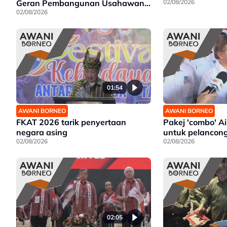
Geran Pembangunan Usahawan
02/08/2026
Wanita | Projek Empangan Air
02/08/2026
Tawau siap 2027
01:54
AWANI BORNEO
AWANI BORNEO
FKAT 2026 tarik penyertaan
Pakej 'combo' A
negara asing
untuk pelancon
02/08/2026
02/08/2026
02:05