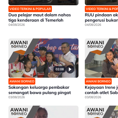
VIDEO TERKINI & POPULAR
VIDEO TERKINI & P
Dua pelajar maut dalam nahas
RUU pindaan ak
tiga kenderaan di Temerloh
pengerusi bukan 
04/08/2026
04/08/2026
02:08
AWANI BORNEO
AWANI BORNEO
Sokongan keluarga pembakar
Kejayaan Irene 
semangat bawa pulang pingat
contoh atlet Sa
03/08/2026
03/08/2026