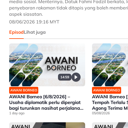
media sosial. Menterinya, Datuk Fahmi Fadzil berkata,
penyebaran rakaman tidak ditapis yang boleh membe
aspek siasatan.
08/06/2026 19:16 MYT
Episod
Lihat juga
14:59
AWANI BORNEO
AWANI BORNEO
AWANI Borneo [6/8/2026] –
AWANI Borneo [
Usaha diplomatik perlu dipergiat
Tempoh Terlalu 
bagi turunkan nasihat perjalanan
Agong Terima 
ke ESSZONE – Hajiji | Politeknik
1 day ago
Premier Sarawa
05/08/2026
Kota Belud tumpu bidang selaras
Gajah Liar
keperluan industri Sabah |