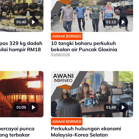
01:40
01:13
AWANI BORNEO
mpas 329 kg dadah
10 tangki baharu perkukuh
nilai hampir RM18
bekalan air Puncak Gloxinia
03/08/2026
01:05
01:49
AWANI BORNEO
percayai punca
Perkukuh hubungan ekonomi
ang terbakar
Malaysia-Korea Selatan