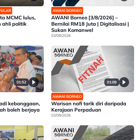
AWANI BORNEO
OPULAR
AWANI Borneo [3/8/2026] –
ta MCMC lulus,
Bernilai RM18 Juta | Digitalisasi |
ahli politik
Sukan Komanwel
03/08/2026
01:52
01:08
AWANI BORNEO
jadi kebanggaan,
Warisan nafi tarik diri daripada
bah boleh berjaya
Kerajaan Perpaduan
03/08/2026