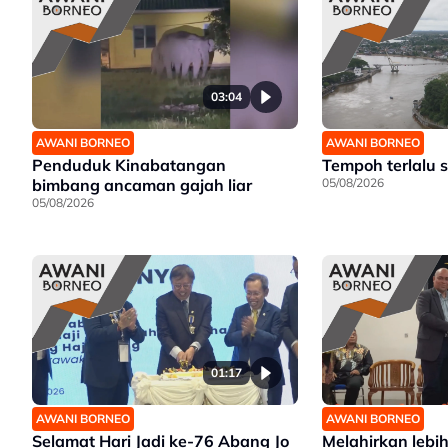
Jawatankuasa khas ditubuh
perkasa usaha beli produk
tempatan
03:04
AWANI BORNEO
AWANI BORNEO
Penduduk Kinabatangan
Tempoh terlalu s
bimbang ancaman gajah liar
05/08/2026
05/08/2026
01:17
AWANI BORNEO
AWANI BORNEO
Selamat Hari Jadi ke-76 Abang Jo
Melahirkan lebi