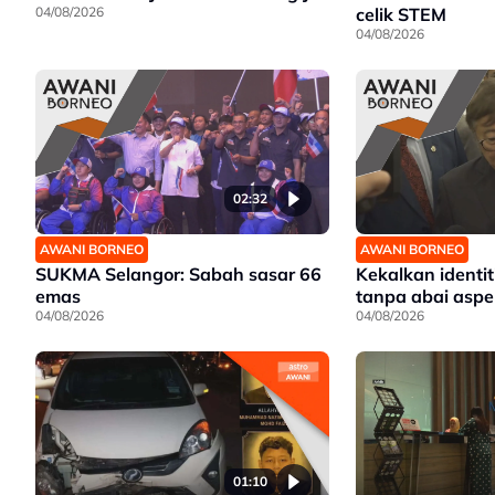
04/08/2026
celik STEM
04/08/2026
02:32
AWANI BORNEO
AWANI BORNEO
SUKMA Selangor: Sabah sasar 66
Kekalkan identit
emas
tanpa abai aspe
04/08/2026
04/08/2026
01:10