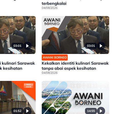
terbengkalai
04/08/2026
03:01
03:01
AWANI BORNEO
i kulinari Sarawak
Kekalkan identiti kulinari Sarawak
k kesihatan
tanpa abai aspek kesihatan
04/08/2026
14:55
01:52