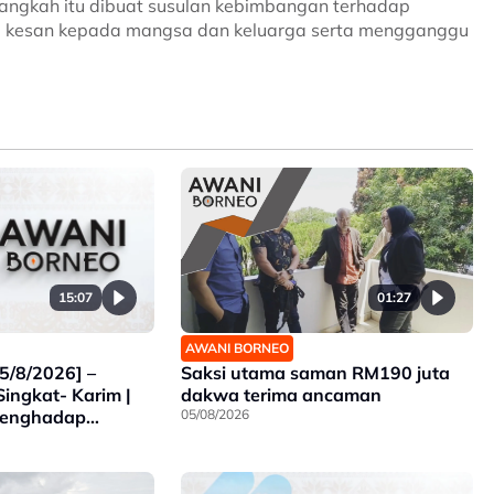
 langkah itu dibuat susulan kebimbangan terhadap
ri kesan kepada mangsa dan keluarga serta mengganggu
15:07
01:27
AWANI BORNEO
5/8/2026] –
Saksi utama saman RM190 juta
Singkat- Karim |
dakwa terima ancaman
Menghadap
05/08/2026
k | Ancaman