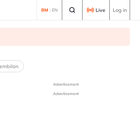
Select language
Live
Log in
BM
|
EN
embilan
Advertisement
Advertisement