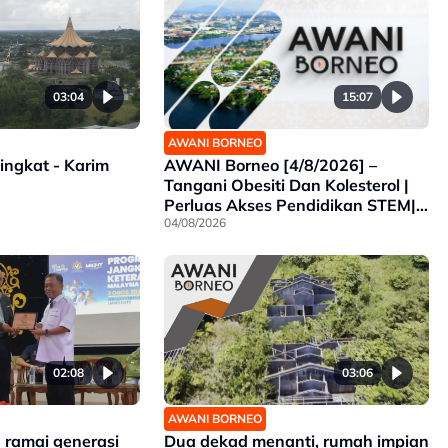
15:07
03:04
AWANI BORNEO
AWANI Borneo [4/8/2026] –
ingkat - Karim
Tangani Obesiti Dan Kolesterol |
Perluas Akses Pendidikan STEM|
Sabah Intai Juara SUKMA
04/08/2026
Selangor
02:08
03:06
AWANI BORNEO
h ramai generasi
Dua dekad menanti, rumah impian