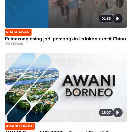
01:33
NIAGA AWANI
Pelancong asing jadi pemangkin ledakan runcit China
05/08/2026
15:07
AWANI BORNEO