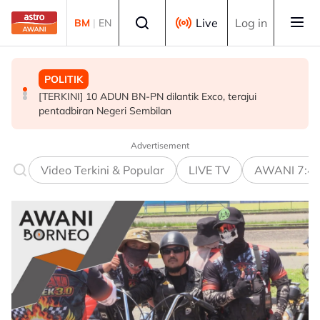
Skip to main content
Select language
Live
Log in
BM
|
EN
POLITIK
MALAYSIA
POLITIK
[TERKINI] 10 ADUN BN-PN dilantik Exco, terajui
MAG wajibkan saringan dadah 1,260 juruterbang
PRU16: Kedudukan PH dijangka mengukuh, jajaran BN-
pentadbiran Negeri Sembilan
Malaysia Airlines
PN pula berliku - Penganalisis
Advertisement
Video Terkini & Popular
LIVE TV
AWANI 7:4