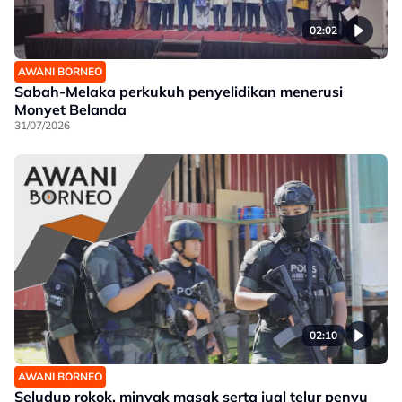
02:02
AWANI BORNEO
Sabah-Melaka perkukuh penyelidikan menerusi
Monyet Belanda
31/07/2026
02:10
AWANI BORNEO
Seludup rokok, minyak masak serta jual telur penyu