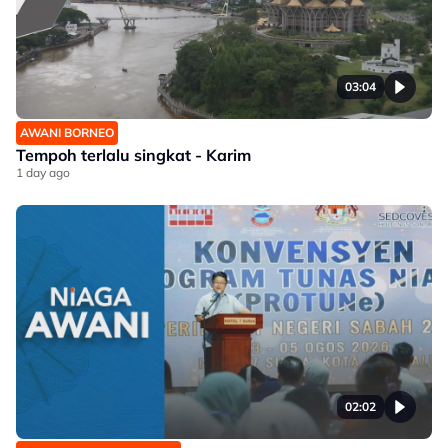
03:04
AWANI BORNEO
Tempoh terlalu singkat - Karim
1 day ago
02:02