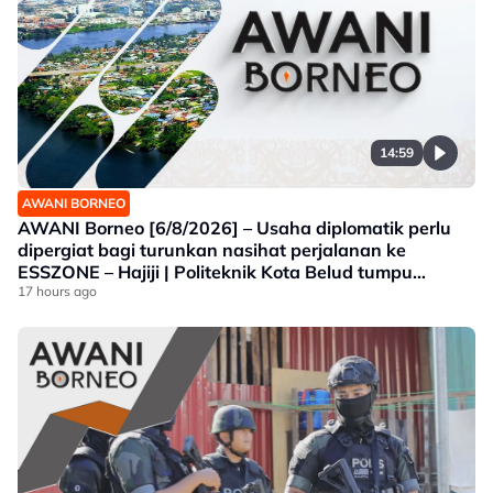
14:59
AWANI BORNEO
AWANI Borneo [6/8/2026] – Usaha diplomatik perlu
dipergiat bagi turunkan nasihat perjalanan ke
ESSZONE – Hajiji | Politeknik Kota Belud tumpu
bidang selaras keperluan industri Sabah |
17 hours ago
Jawatankuasa khas ditubuh perkasa usaha beli
produk tempatan