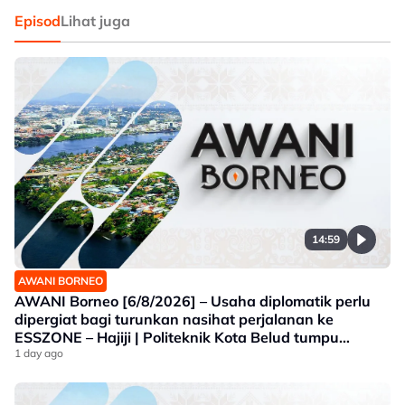
Episod
Lihat juga
14:59
AWANI BORNEO
AWANI Borneo [6/8/2026] – Usaha diplomatik perlu
dipergiat bagi turunkan nasihat perjalanan ke
ESSZONE – Hajiji | Politeknik Kota Belud tumpu
bidang selaras keperluan industri Sabah |
1 day ago
Jawatankuasa khas ditubuh perkasa usaha beli
produk tempatan