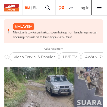
Skip to main content
Select language
Live
Log in
BM
|
EN
MALAYSIA
MALAYSIA
MALAYSIA
Melaka letak asas kukuh pembangunan landskap negeri
Berita tempatan pilihan sepanjang hari ini
Pengacara, ahli perniagaan ditahan bantu siasatan
lindungi pokok bernilai tinggi - Ab Rauf
audio siar sentuh isu sensitiviti agama
Advertisement
Video Terkini & Popular
LIVE TV
AWANI 7:4