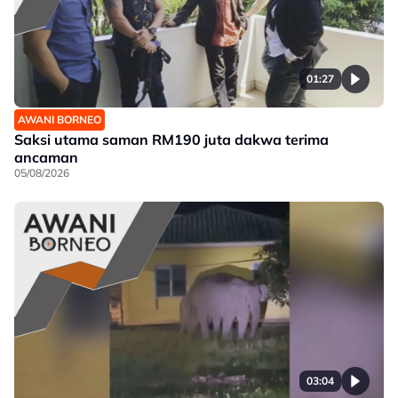
01:27
AWANI BORNEO
Saksi utama saman RM190 juta dakwa terima
ancaman
05/08/2026
03:04