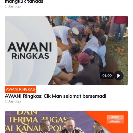
mangkuk tandas
1 day ago
01:00
AWANI RINGKAS
AWANI Ringkas: Cik Man selamat bersemadi
1 day ago