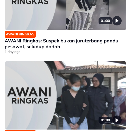
01:00
AWANI RINGKAS
AWANI Ringkas: Suspek bukan juruterbang pandu
pesawat, seludup dadah
1 day ago
01:00