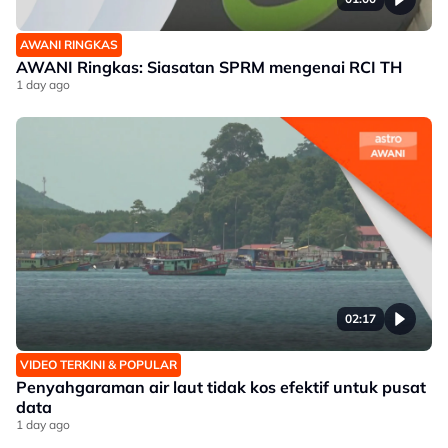
AWANI RINGKAS
AWANI Ringkas: Siasatan SPRM mengenai RCI TH
1 day ago
02:17
VIDEO TERKINI & POPULAR
Penyahgaraman air laut tidak kos efektif untuk pusat
data
1 day ago