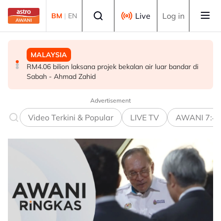
Skip to main content
Select language
Live
Log in
BM
|
EN
MALAYSIA
MALAYSIA
MALAYSIA
RM4.06 bilion laksana projek bekalan air luar bandar di
Perak teliti bantuan kepada lebih 1,200 pesawah
Polis siasat pemilik, motif bagasi disyaki mengandungi
Sabah - Ahmad Zahid
terjejas cuaca panas, bekalan air
bahan letupan
Advertisement
Video Terkini & Popular
LIVE TV
AWANI 7:4