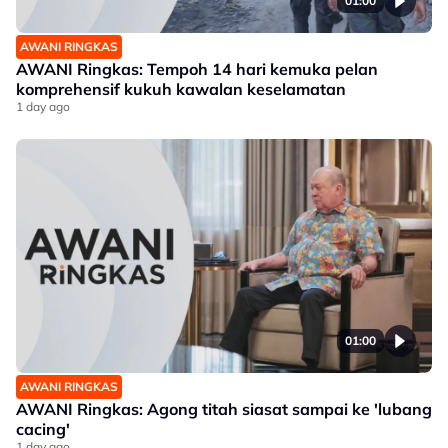
01:00
AWANI RINGKAS
AWANI Ringkas: Tempoh 14 hari kemuka pelan
komprehensif kukuh kawalan keselamatan
1 day ago
01:00
AWANI RINGKAS
AWANI Ringkas: Agong titah siasat sampai ke 'lubang
cacing'
1 day ago