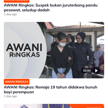
AWANI Ringkas: Suspek bukan juruterbang pandu
pesawat, seludup dadah
1 day ago
01:00
AWANI RINGKAS
AWANI Ringkas: Remaja 19 tahun didakwa bunuh
bayi perempuan
1 day ago