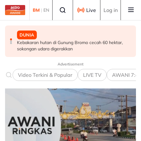
Skip to main content
Select language
Live
Log in
BM
|
EN
MALAYSIA
DUNIA
DUNIA
Pendekatan menyeluruh bagi Malaysia bersedia hadapi
Kebakaran hutan di Gunung Bromo cecah 60 hektar,
Jerman naikkan anggaran kematian berkaitan haba
demensia menjelang 2030 - Hanifah
sokongan udara digerakkan
kepada hampir 12,000
Advertisement
Video Terkini & Popular
LIVE TV
AWANI 7:4