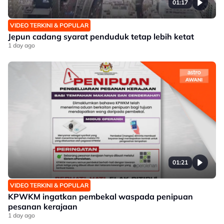
01:17
VIDEO TERKINI & POPULAR
Jepun cadang syarat penduduk tetap lebih ketat
1 day ago
01:21
VIDEO TERKINI & POPULAR
KPWKM ingatkan pembekal waspada penipuan
pesanan kerajaan
1 day ago