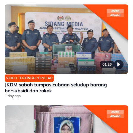
01:26
VIDEO TERKINI & POPULAR
JKDM sabah tumpas cubaan seludup barang
bersubsidi dan rokok
1 day ago