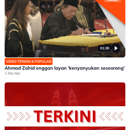
01:38
VIDEO TERKINI & POPULAR
Ahmad Zahid enggan layan 'kenyanyukan seseorang'
1 day ago