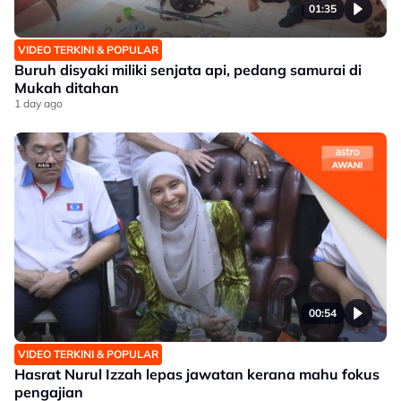
01:35
VIDEO TERKINI & POPULAR
Buruh disyaki miliki senjata api, pedang samurai di
Mukah ditahan
1 day ago
00:54
VIDEO TERKINI & POPULAR
Hasrat Nurul Izzah lepas jawatan kerana mahu fokus
pengajian