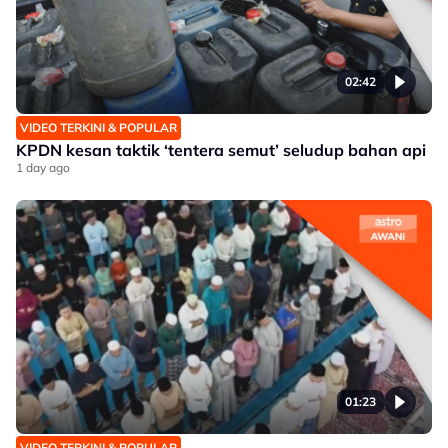
02:42
VIDEO TERKINI & POPULAR
KPDN kesan taktik ‘tentera semut’ seludup bahan api
1 day ago
01:23
VIDEO TERKINI & POPULAR