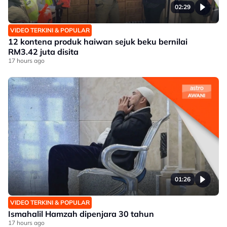
02:29
VIDEO TERKINI & POPULAR
12 kontena produk haiwan sejuk beku bernilai
RM3.42 juta disita
17 hours ago
01:26
VIDEO TERKINI & POPULAR
Ismahalil Hamzah dipenjara 30 tahun
17 hours ago