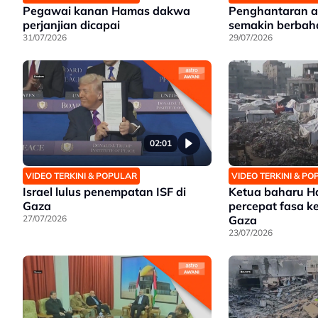
Pegawai kanan Hamas dakwa
Penghantaran a
perjanjian dicapai
semakin berbah
31/07/2026
29/07/2026
02:01
VIDEO TERKINI & POPULAR
VIDEO TERKINI & P
Israel lulus penempatan ISF di
Ketua baharu H
Gaza
percepat fasa k
27/07/2026
Gaza
23/07/2026