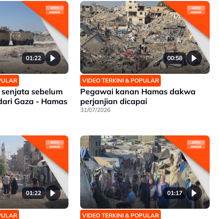
01:22
00:58
OPULAR
VIDEO TERKINI & POPULAR
 senjata sebelum
Pegawai kanan Hamas dakwa
 dari Gaza - Hamas
perjanjian dicapai
31/07/2026
01:22
01:17
OPULAR
VIDEO TERKINI & POPULAR