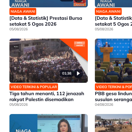
NIAGA AWANI
NIAGA AWANI
[Data & Statistik] Prestasi Bursa
[Data & Statistik
setakat 5 Ogos 2026
setakat 5 Ogos
05/08/2026
05/08/2026
01:38
VIDEO TERKINI & POPULAR
VIDEO TERKINI & P
Tiga tahun menanti, 112 jenazah
PBB gesa lindung
rakyat Palestin disemadikan
susulan seranga
05/08/2026
04/08/2026