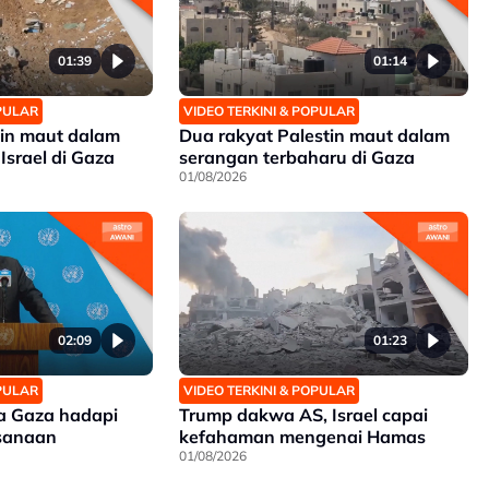
01:39
01:14
OPULAR
VIDEO TERKINI & POPULAR
tin maut dalam
Dua rakyat Palestin maut dalam
Israel di Gaza
serangan terbaharu di Gaza
01/08/2026
02:09
01:23
OPULAR
VIDEO TERKINI & POPULAR
a Gaza hadapi
Trump dakwa AS, Israel capai
sanaan
kefahaman mengenai Hamas
01/08/2026