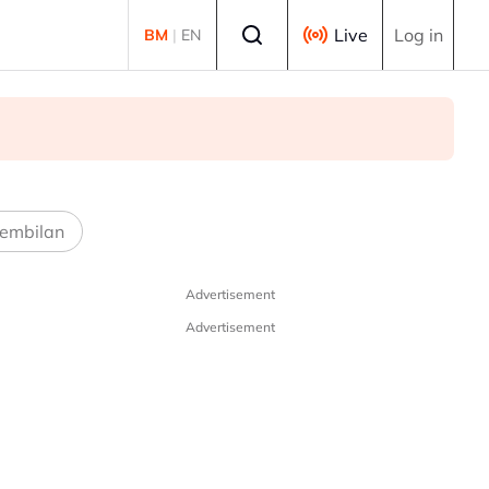
Select language
Live
Log in
BM
|
EN
embilan
Advertisement
Advertisement