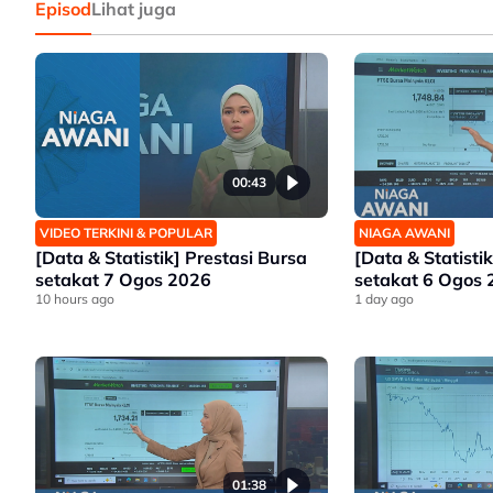
Episod
Lihat juga
00:43
VIDEO TERKINI & POPULAR
NIAGA AWANI
[Data & Statistik] Prestasi Bursa
[Data & Statisti
setakat 7 Ogos 2026
setakat 6 Ogos
10 hours ago
1 day ago
01:38