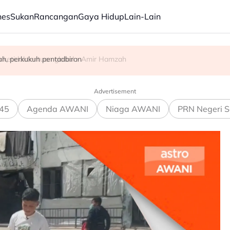
nes
Sukan
Rancangan
Gaya Hidup
Lain-Lain
rkembangan kanak-kanak di Thailand
 ketidaktentuan global - Amir Hamzah
h, perkukuh pentadbiran
Advertisement
45
Agenda AWANI
Niaga AWANI
PRN Negeri S