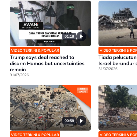
01:18
VIDEO TERKINI & POPULAR
VIDEO TERKINI & P
Trump says deal reached to
Tiada pelucutan
disarm Hamas but uncertainties
Israel berundur
remain
31/07/2026
31/07/2026
00:58
VIDEO TERKINI & POPULAR
VIDEO TERKINI & P