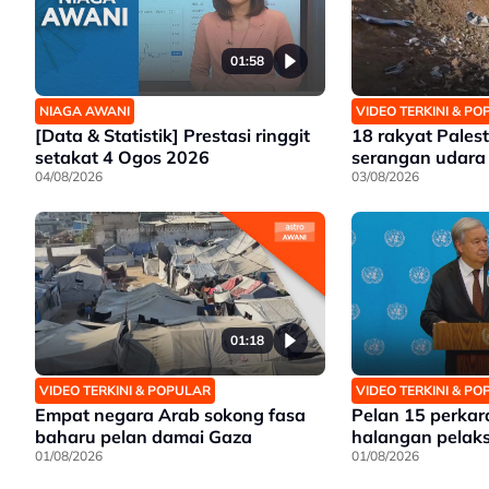
01:58
NIAGA AWANI
VIDEO TERKINI & P
[Data & Statistik] Prestasi ringgit
18 rakyat Pales
setakat 4 Ogos 2026
serangan udara 
04/08/2026
03/08/2026
01:18
VIDEO TERKINI & POPULAR
VIDEO TERKINI & P
Empat negara Arab sokong fasa
Pelan 15 perkar
baharu pelan damai Gaza
halangan pelak
01/08/2026
01/08/2026