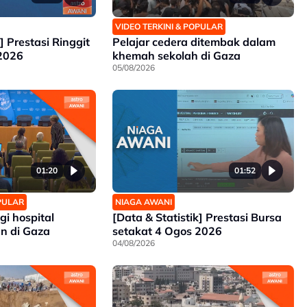
VIDEO TERKINI & POPULAR
] Prestasi Ringgit
Pelajar cedera ditembak dalam
 2026
khemah sekolah di Gaza
05/08/2026
01:20
01:52
OPULAR
NIAGA AWANI
i hospital
[Data & Statistik] Prestasi Bursa
n di Gaza
setakat 4 Ogos 2026
04/08/2026