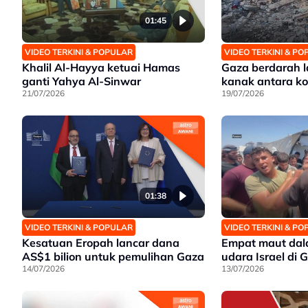
01:45
VIDEO TERKINI & POPULAR
VIDEO TERKINI & P
Khalil Al-Hayya ketuai Hamas
Gaza berdarah la
ganti Yahya Al-Sinwar
kanak antara k
21/07/2026
19/07/2026
01:38
VIDEO TERKINI & POPULAR
VIDEO TERKINI & P
Kesatuan Eropah lancar dana
Empat maut dal
AS$1 bilion untuk pemulihan Gaza
udara Israel di 
14/07/2026
13/07/2026