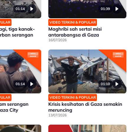
01:14
01:39
OPULAR
VIDEO TERKINI & POPULAR
gi, tiga kanak-
Maghribi sah sertai misi
orban serangan
antarabangsa di Gaza
16/07/2026
01:14
01:10
OPULAR
VIDEO TERKINI & POPULAR
am serangan
Krisis kesihatan di Gaza semakin
Gaza City
meruncing
13/07/2026