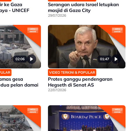
ir ke Gaza
Serangan udara Israel letupkan
aya - UNICEF
masjid di Gaza City
29/07/2026
02:06
01:47
OPULAR
VIDEO TERKINI & POPULAR
amas gesa
Protes ganggu pendengaran
edua pelan damai
Hegseth di Senat AS
22/07/2026