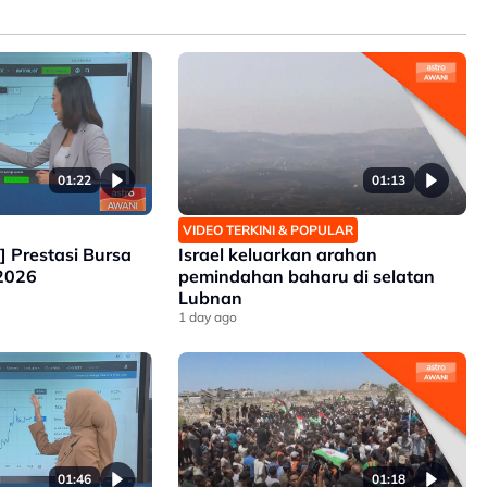
01:22
01:13
VIDEO TERKINI & POPULAR
k] Prestasi Bursa
Israel keluarkan arahan
 2026
pemindahan baharu di selatan
Lubnan
1 day ago
01:46
01:18