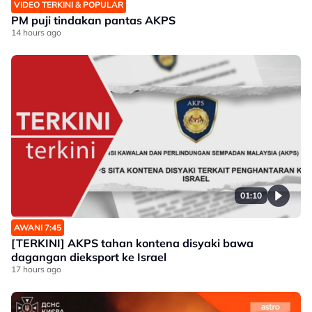
VIDEO TERKINI & POPULAR
PM puji tindakan pantas AKPS
14 hours ago
01:10
AWANI 7:45
[TERKINI] AKPS tahan kontena disyaki bawa
dagangan dieksport ke Israel
17 hours ago