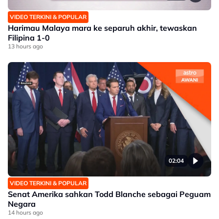
VIDEO TERKINI & POPULAR
Harimau Malaya mara ke separuh akhir, tewaskan
Filipina 1-0
13 hours ago
02:04
VIDEO TERKINI & POPULAR
Senat Amerika sahkan Todd Blanche sebagai Peguam
Negara
14 hours ago