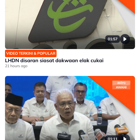
01:57
VIDEO TERKINI & POPULAR
LHDN disaran siasat dakwaan elak cukai
21 hours ago
01:11