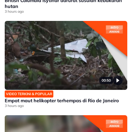
British Columbia isytihar darurat susulan kebakaran
hutan
3 hours ago
00:50
VIDEO TERKINI & POPULAR
Empat maut helikopter terhempas di Rio de Janeiro
3 hours ago