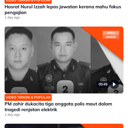
VIDEO TERKINI & POPULAR
Hasrat Nurul Izzah lepas jawatan kerana mahu fokus
pengajian
1 day ago
00:49
VIDEO TERKINI & POPULAR
PM zahir dukacita tiga anggota polis maut dalam
tragedi renjatan elektrik
1 day ago