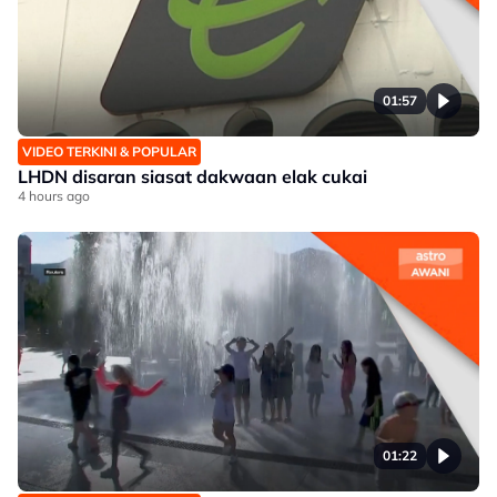
01:57
VIDEO TERKINI & POPULAR
LHDN disaran siasat dakwaan elak cukai
4 hours ago
01:22