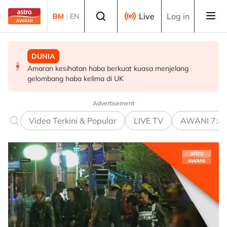
Skip to main content
Select language
Live
Log in
BM
|
EN
DUNIA
MALAYSIA
POLITIK
Amaran kesihatan haba berkuat kuasa menjelang
Tindakan AKPS sita kontena bawa muatan ke Israel
PH Pulau Pinang kekalkan exco BN dalam pentadbiran
gelombang haba kelima di UK
bukti ketegasan Malaysia - PM Anwar
negeri
Advertisement
Video Terkini & Popular
LIVE TV
AWANI 7:4