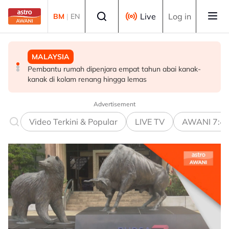
Skip to main content
Select language
Live
Log in
BM
|
EN
MALAYSIA
POLITIK
POLITIK
Pembantu rumah dipenjara empat tahun abai kanak-
RCI Tabung Haji: 'Jika tidak boleh sanggah fakta, jangan
Exco Negeri Sembilan: Risiko kemungkinan wujud 'dua
kanak di kolam renang hingga lemas
main sentimen rakyat' - AMK
pusat pengaruh' - Mujibu
Advertisement
Video Terkini & Popular
LIVE TV
AWANI 7:4