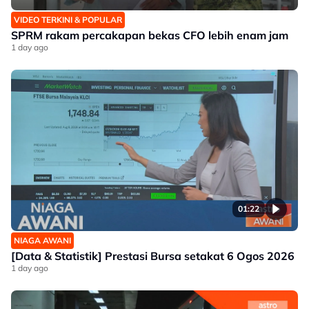
VIDEO TERKINI & POPULAR
SPRM rakam percakapan bekas CFO lebih enam jam
1 day ago
01:22
NIAGA AWANI
[Data & Statistik] Prestasi Bursa setakat 6 Ogos 2026
1 day ago