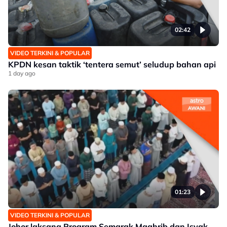
02:42
VIDEO TERKINI & POPULAR
KPDN kesan taktik ‘tentera semut’ seludup bahan api
1 day ago
01:23
VIDEO TERKINI & POPULAR
Johor laksana Program Semarak Maghrib dan Isyak