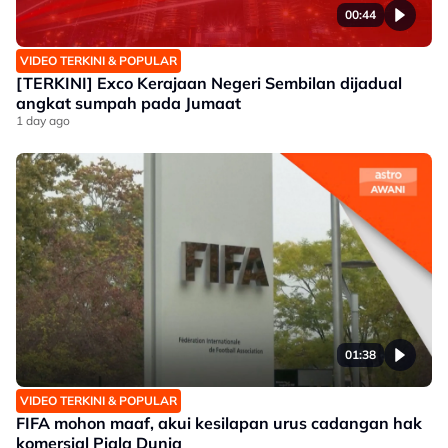
00:44
VIDEO TERKINI & POPULAR
[TERKINI] Exco Kerajaan Negeri Sembilan dijadual
angkat sumpah pada Jumaat
1 day ago
01:38
VIDEO TERKINI & POPULAR
FIFA mohon maaf, akui kesilapan urus cadangan hak
komersial Piala Dunia