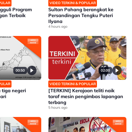
OPULAR
VIDEO TERKINI & POPULAR
gguli Program
Sultan Pahang berangkat ke
gan Terbaik
Persandingan Tengku Puteri
Ilyana
4 hours ago
00:50
02:00
OPULAR
VIDEO TERKINI & POPULAR
 tiga negeri
[TERKINI] Kerajaan teliti naik
ari
taraf mesin pengimbas lapangan
terbang
5 hours ago