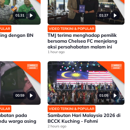
01:31
01:27
OPULAR
VIDEO TERKINI & POPULAR
ding dengan BN
TMJ terima menghadap pemilik
bersama Chelsea FC menjelang
aksi persahabatan malam ini
1 hour ago
00:59
01:05
OPULAR
VIDEO TERKINI & POPULAR
jabatan pada
Sambutan Hari Malaysia 2026 di
ndu warga asing
BCCK Kuching - Fahmi
2 hours ago