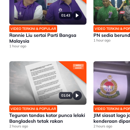
01:43
VIDEO TERKINI & POPULAR
VIDEO TERKINI & P
Ronnie Liu sertai Parti Bangsa
PN sedia berun
Malaysia
1 hour ago
1 hour ago
01:04
VIDEO TERKINI & POPULAR
VIDEO TERKINI & P
Teguran tandas kotor punca lelaki
JIM siasat logo 
Bangladesh tetak rakan
kenderaan dipa
2 hours ago
2 hours ago