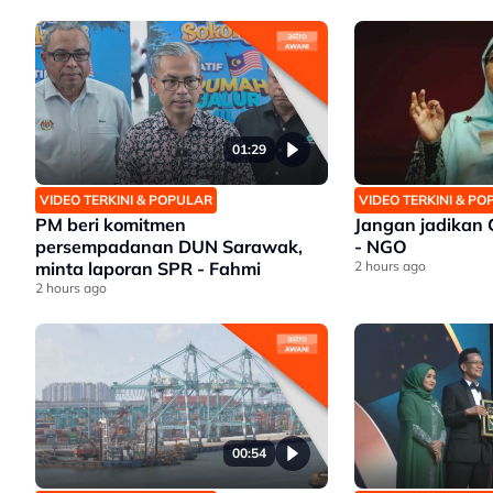
01:29
VIDEO TERKINI & POPULAR
VIDEO TERKINI & P
PM beri komitmen
Jangan jadikan C
persempadanan DUN Sarawak,
- NGO
minta laporan SPR - Fahmi
2 hours ago
2 hours ago
00:54