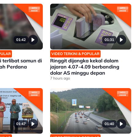
01:42
01:31
OPULAR
VIDEO TERKINI & POPULAR
i terlibat samun di
Ringgit dijangka kekal dalam
ah Perdana
jajaran 4.07-4.09 berbanding
dolar AS minggu depan
7 hours ago
01:47
01:40