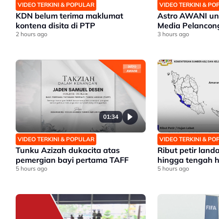
VIDEO TERKINI & POPULAR
VIDEO TERKINI & P
KDN belum terima maklumat
Astro AWANI un
kontena disita di PTP
Media Pelancon
2 hours ago
3 hours ago
01:34
VIDEO TERKINI & POPULAR
VIDEO TERKINI & P
Tunku Azizah dukacita atas
Ribut petir landa
pemergian bayi pertama TAFF
hingga tengah h
5 hours ago
5 hours ago