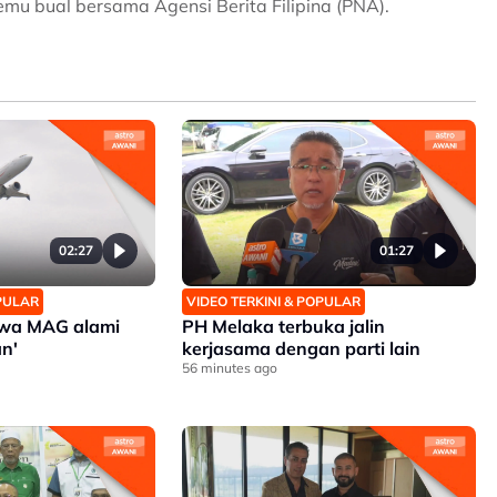
 temu bual bersama Agensi Berita Filipina (PNA).
02:27
01:27
OPULAR
VIDEO TERKINI & POPULAR
akwa MAG alami
PH Melaka terbuka jalin
n'
kerjasama dengan parti lain
56 minutes ago