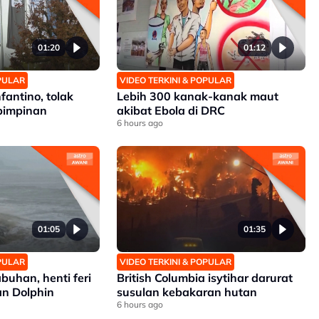
01:20
01:12
OPULAR
VIDEO TERKINI & POPULAR
fantino, tolak
Lebih 300 kanak-kanak maut
pimpinan
akibat Ebola di DRC
6 hours ago
01:05
01:35
OPULAR
VIDEO TERKINI & POPULAR
buhan, henti feri
British Columbia isytihar darurat
an Dolphin
susulan kebakaran hutan
6 hours ago