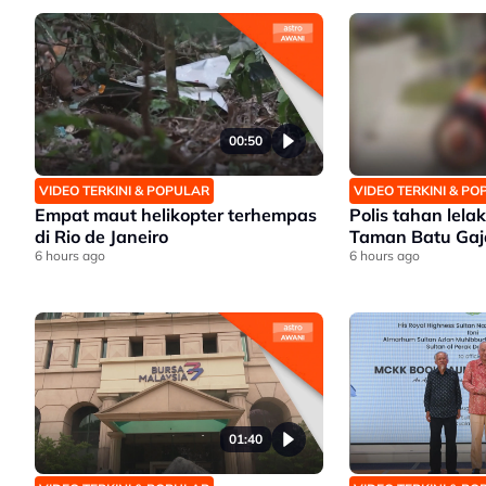
00:50
VIDEO TERKINI & POPULAR
VIDEO TERKINI & P
Empat maut helikopter terhempas
Polis tahan lelak
di Rio de Janeiro
Taman Batu Gaj
6 hours ago
6 hours ago
01:40