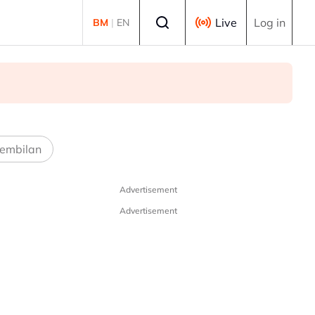
Select language
Live
Log in
BM
|
EN
embilan
Advertisement
Advertisement