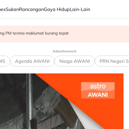
nes
Sukan
Rancangan
Gaya Hidup
Lain-Lain
'scratch pair' negara muncul juara!
ng PM terima maklumat kurang tepat
wak, minta laporan SPR - Fahmi
Advertisement
45
Agenda AWANI
Niaga AWANI
PRN Negeri S