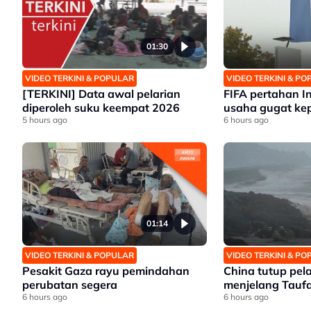
01:30
VIDEO TERKINI & POPULAR
VIDEO TERKINI & P
[TERKINI] Data awal pelarian
FIFA pertahan In
diperoleh suku keempat 2026
usaha gugat ke
5 hours ago
6 hours ago
01:14
VIDEO TERKINI & POPULAR
VIDEO TERKINI & P
Pesakit Gaza rayu pemindahan
China tutup pela
perubatan segera
menjelang Tauf
6 hours ago
6 hours ago