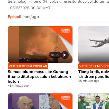
Seismologi Filipina (Phivolcs), Teresito Bacolcol dalam
10/06/2026 00:30 MYT
Episod
Lihat juga
01:51
VIDEO TERKINI & POPULAR
VIDEO TERKINI & P
Semua laluan masuk ke Gunung
Tiong kritik, d
Bromo ditutup susulan kebakaran
'sindrom penafia
hutan
55 minutes ago
46 minutes ago