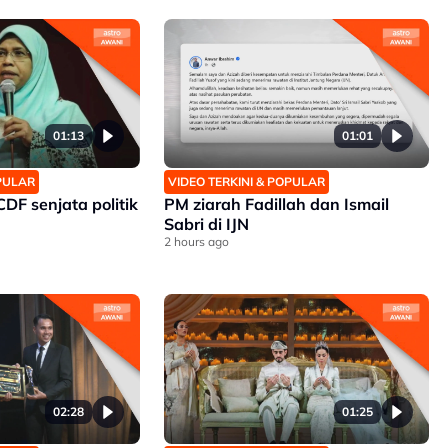
01:13
01:01
OPULAR
VIDEO TERKINI & POPULAR
DF senjata politik
PM ziarah Fadillah dan Ismail
Sabri di IJN
2 hours ago
02:28
01:25