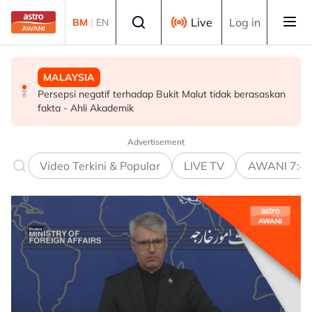
Skip to main content
Select language
Live
Log in
BM
|
EN
MALAYSIA
MALAYSIA
DUNIA
Persepsi negatif terhadap Bukit Malut tidak berasaskan
Insiden rempuhan Jalan Ampang: Pendakwaan bantah
Michelle Yeoh dinobatkan "Tokoh Perfileman Asia Tahun
fakta - Ahli Akademik
permohonan batal pertuduhan bunuh
Ini" di BIFF
Advertisement
Video Terkini & Popular
LIVE TV
AWANI 7:4