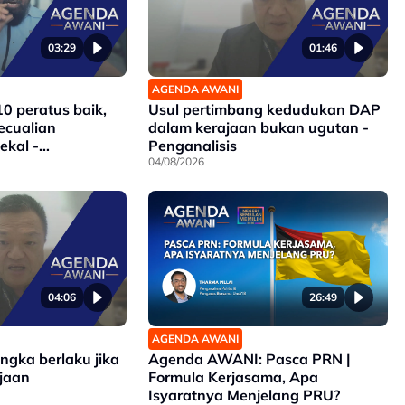
03:29
01:46
AGENDA AWANI
10 peratus baik,
Usul pertimbang kedudukan DAP
ecualian
dalam kerajaan bukan ugutan -
ekal -
Penganalisis
04/08/2026
04:06
26:49
AGENDA AWANI
angka berlaku jika
Agenda AWANI: Pasca PRN |
jaan
Formula Kerjasama, Apa
Isyaratnya Menjelang PRU?