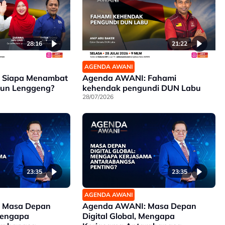
28:16
21:22
AGENDA AWANI
 Siapa Menambat
Agenda AWANI: Fahami
Dun Lenggeng?
kehendak pengundi DUN Labu
28/07/2026
23:35
23:35
AGENDA AWANI
 Masa Depan
Agenda AWANI: Masa Depan
 Mengapa
Digital Global, Mengapa