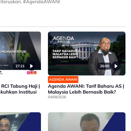
t diteruskan. #AgendaAWANI
27:21
26:00
AGENDA AWANI
RCI Tabung Haji |
Agenda AWANI: Tarif Baharu AS |
ukuhkan Institusi
Malaysia Lebih Bernasib Baik?
04/08/2026