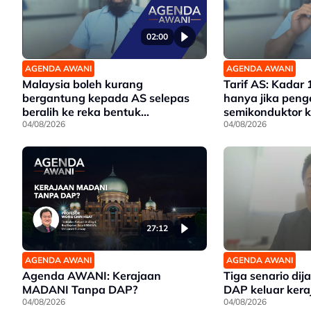
02:00
AGENDA AWANI
AGENDA AWANI
Malaysia boleh kurang
Tarif AS: Kadar 
bergantung kepada AS selepas
hanya jika peng
beralih ke reka bentuk
semikonduktor k
semikonduktor - Penganalisis
04/08/2026
Penganalisis
04/08/2026
27:12
AGENDA AWANI
AGENDA AWANI
Agenda AWANI: Kerajaan
Tiga senario dij
MADANI Tanpa DAP?
DAP keluar kera
04/08/2026
04/08/2026