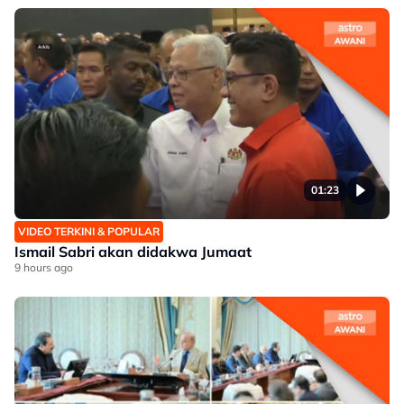
01:23
VIDEO TERKINI & POPULAR
Ismail Sabri akan didakwa Jumaat
9 hours ago