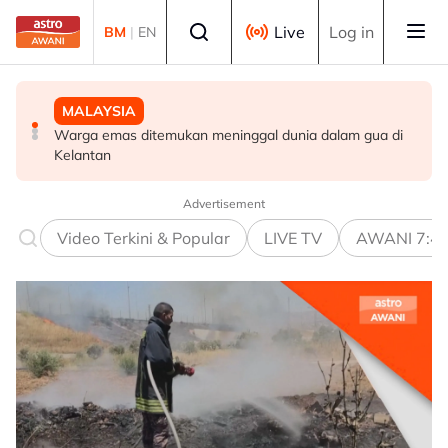
Skip to main content
Select language
Live
Log in
BM
|
EN
MALAYSIA
MALAYSIA
MALAYSIA
Warga emas ditemukan meninggal dunia dalam gua di
Jenazah tiga anggota polis dibawa ke Kota Kinabalu
Ismail Sabri dimasukkan ke IJN, prosiding mungkin
Kelantan
untuk bedah siasat
dijalankan di hospital
Advertisement
Video Terkini & Popular
LIVE TV
AWANI 7:4