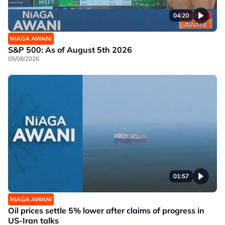
04:20
NIAGA AWANI
S&P 500: As of August 5th 2026
05/08/2026
01:57
NIAGA AWANI
Oil prices settle 5% lower after claims of progress in
US-Iran talks