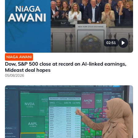
02:51
NIAGA AWANI
Dow, S&P 500 close at record on AI-linked earnings,
Mideast deal hopes
05/08/2026