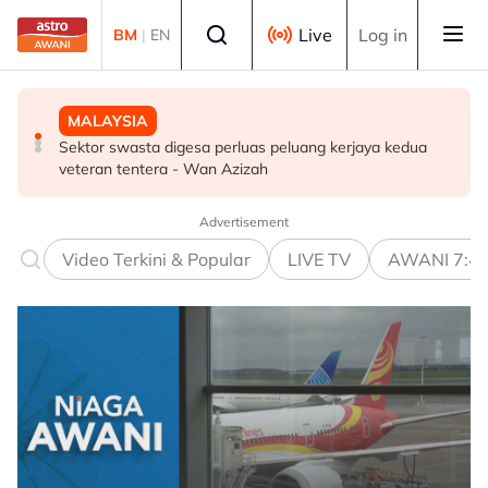
Skip to main content
Select language
Live
Log in
BM
|
EN
MALAYSIA
MALAYSIA
SUKAN
Sektor swasta digesa perluas peluang kerjaya kedua
PM beri komitmen persempadanan DUN Sarawak, minta
Final Masters Korea: Eksperimen berjaya, beregu
veteran tentera - Wan Azizah
laporan SPR - Fahmi
'scratch pair' negara muncul juara!
Advertisement
Video Terkini & Popular
LIVE TV
AWANI 7:4