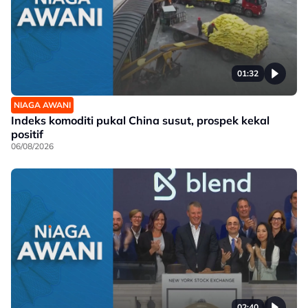
01:32
NIAGA AWANI
Indeks komoditi pukal China susut, prospek kekal
positif
06/08/2026
02:40