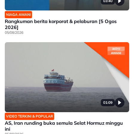
03:40
NIAGA AWANI
Rangkuman berita korporat & pelaburan [5 Ogos
2026]
05/08/2026
01:09
VIDEO TERKINI & POPULAR
AS, Iran runding buka semula Selat Hormuz minggu
ini