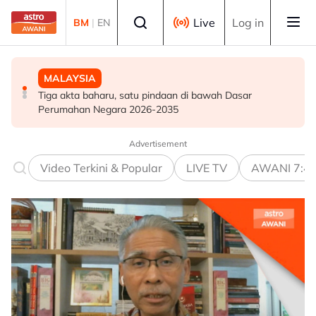
Skip to main content
Select language
Live
Log in
BM
|
EN
MALAYSIA
MALAYSIA
BISNES
Pulau Pinang batal semua kompaun ANPR parkir luar
Tiga akta baharu, satu pindaan di bawah Dasar
KESUMA gerak intervensi awal bantu 541 pekerja
petak, bayaran dipulangkan - Exco
Perumahan Negara 2026-2035
Panasonic bakal diberhentikan
Advertisement
Video Terkini & Popular
LIVE TV
AWANI 7:4