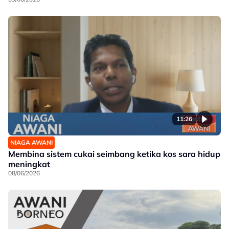
11:26
NIAGA AWANI
Membina sistem cukai seimbang ketika kos sara hidup
meningkat
08/06/2026