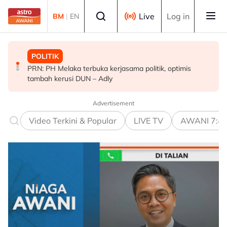
Skip to main content
Select language
Live
Log in
BM
|
EN
POLITIK
DUNIA
MALAYSIA
PRN: PH Melaka terbuka kerjasama politik, optimis
Kebakaran hutan: Semua laluan masuk ke Gunung
Sambutan Hari Malaysia 2026 diadakan di BCCK
tambah kerusi DUN – Adly
Bromo ditutup
Kuching - Fahmi
Advertisement
Video Terkini & Popular
LIVE TV
AWANI 7:4