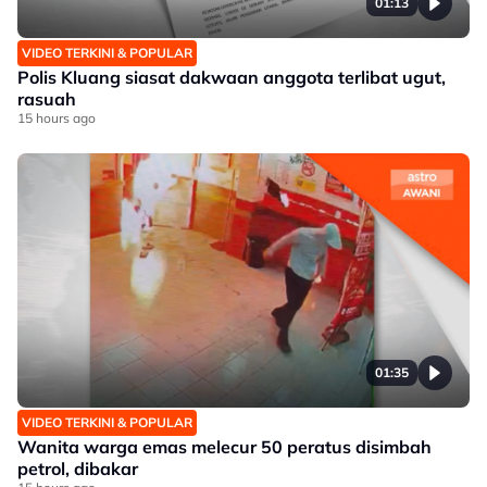
01:13
VIDEO TERKINI & POPULAR
Polis Kluang siasat dakwaan anggota terlibat ugut,
rasuah
15 hours ago
01:35
VIDEO TERKINI & POPULAR
Wanita warga emas melecur 50 peratus disimbah
petrol, dibakar