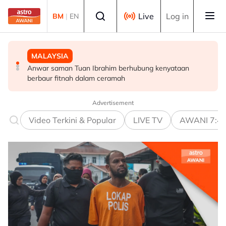
Skip to main content
Select language
Live
Log in
BM
|
EN
MALAYSIA
DUNIA
BISNES
Anwar saman Tuan Ibrahim berhubung kenyataan
Australia siasat insiden kedua pesawat nyaris
Ringgit kekal ditutup kukuh berbanding dolar AS
berbaur fitnah dalam ceramah
bertembung di Sydney dalam tempoh dua minggu
Advertisement
Video Terkini & Popular
LIVE TV
AWANI 7:4