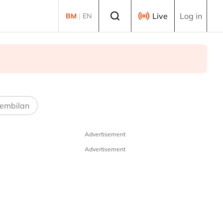
Select language
Live
Log in
BM
|
EN
embilan
Advertisement
Advertisement