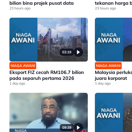
bilion bina projek pusat data
tekanan harga 
23 hours ago
23 hours ago
02:19
NIAGA AWANI
NIAGA AWANI
Eksport FIZ cecah RM106.7 bilion
Malaysia perluk
pada separuh pertama 2026
juara korporat
1 day ago
1 day ago
09:39