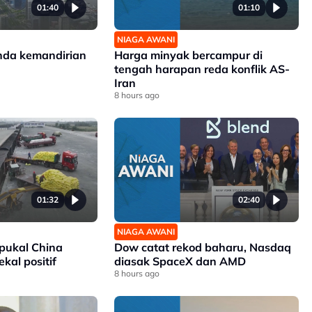
01:40
01:10
NIAGA AWANI
nda kemandirian
Harga minyak bercampur di
tengah harapan reda konflik AS-
Iran
8 hours ago
01:32
02:40
NIAGA AWANI
 pukal China
Dow catat rekod baharu, Nasdaq
kal positif
diasak SpaceX dan AMD
8 hours ago