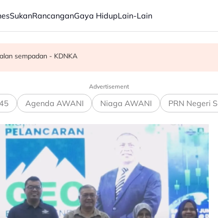
nes
Sukan
Rancangan
Gaya Hidup
Lain-Lain
Tahun Ini" di BIFF
faham? - Penganalisis
awalan sempadan - KDNKA
Advertisement
45
Agenda AWANI
Niaga AWANI
PRN Negeri S