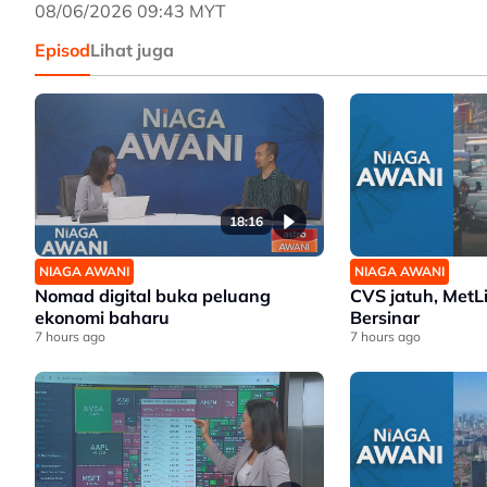
08/06/2026 09:43 MYT
Episod
Lihat juga
18:16
NIAGA AWANI
NIAGA AWANI
Nomad digital buka peluang
CVS jatuh, MetL
ekonomi baharu
Bersinar
7 hours ago
7 hours ago