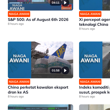
04:11
NIAGA AWANI
NIAGA AWANI
S&P 500: As of August 6th 2026
Xi percepat age
8 hours ago
teknologi China
8 hours ago
01:58
NIAGA AWANI
NIAGA AWANI
China perketat kawalan eksport
Indeks komoditi
dron ke AS
susut, prospek ke
8 hours ago
8 hours ago