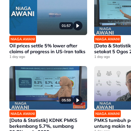
01:57
NIAGA AWANI
NIAGA AWANI
Oil prices settle 5% lower after
[Data & Statisti
claims of progress in US-Iran talks
setakat 5 Ogos
1 day ago
1 day ago
05:59
NIAGA AWANI
NIAGA AWANI
[Data & Statistik] KDNK PMKS
PMKS tumbuh pe
berkembang 5.7%, sumbang
untung makin te