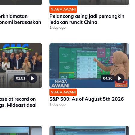
NIAGA AWANI
erkhidmatan
Pelancong asing jadi pemangkin
konomi berasaskan
ledakan runcit China
1 day ago
02:51
04:20
NIAGA AWANI
ose at record on
S&P 500: As of August 5th 2026
gs, Mideast deal
1 day ago