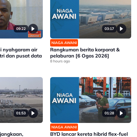
09:22
03:17
NIAGA AWANI
gi nyahgaram air
Rangkuman berita korporat &
tri dan pusat data
pelaburan [6 Ogos 2026]
8 hours ago
01:53
01:28
NIAGA AWANI
 jangkaan,
BYD lancar kereta hibrid flex-fuel