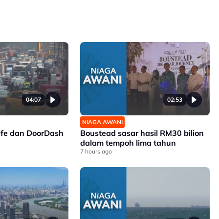
04:07
02:53
NIAGA AWANI
ife dan DoorDash
Boustead sasar hasil RM30 bilion
dalam tempoh lima tahun
7 hours ago