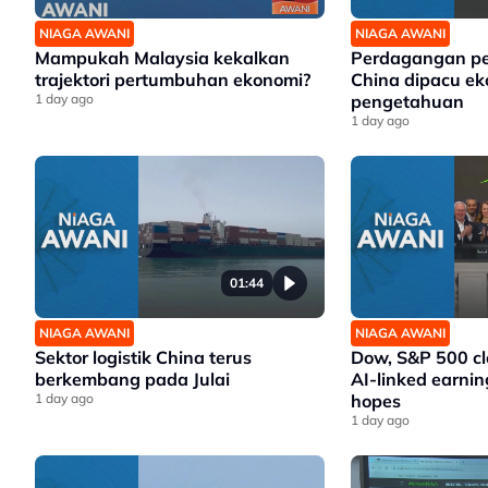
NIAGA AWANI
NIAGA AWANI
Mampukah Malaysia kekalkan
Perdagangan p
trajektori pertumbuhan ekonomi?
China dipacu e
1 day ago
pengetahuan
1 day ago
01:44
NIAGA AWANI
NIAGA AWANI
Sektor logistik China terus
Dow, S&P 500 cl
berkembang pada Julai
AI-linked earnin
1 day ago
hopes
1 day ago