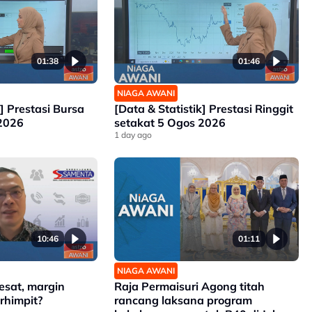
01:38
01:46
NIAGA AWANI
k] Prestasi Bursa
[Data & Statistik] Prestasi Ringgit
 2026
setakat 5 Ogos 2026
1 day ago
10:46
01:11
NIAGA AWANI
sat, margin
Raja Permaisuri Agong titah
rhimpit?
rancang laksana program