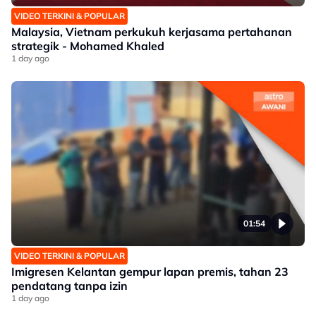
VIDEO TERKINI & POPULAR
Malaysia, Vietnam perkukuh kerjasama pertahanan
strategik - Mohamed Khaled
1 day ago
01:54
VIDEO TERKINI & POPULAR
Imigresen Kelantan gempur lapan premis, tahan 23
pendatang tanpa izin
1 day ago