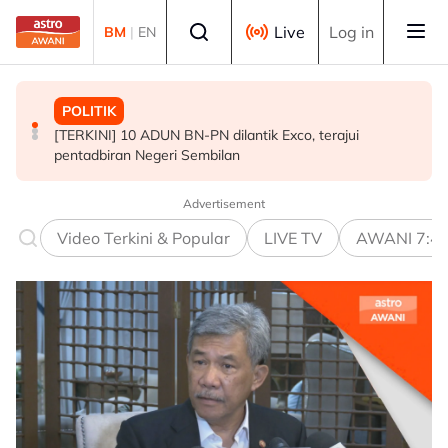
Skip to main content
Select language
Live
Log in
BM
|
EN
POLITIK
MALAYSIA
POLITIK
[TERKINI] 10 ADUN BN-PN dilantik Exco, terajui
MAG wajibkan saringan dadah 1,260 juruterbang
PRU16: Kedudukan PH dijangka mengukuh, jajaran BN-
pentadbiran Negeri Sembilan
Malaysia Airlines
PN pula berliku - Penganalisis
Advertisement
Video Terkini & Popular
LIVE TV
AWANI 7:4