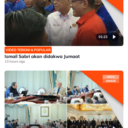
01:23
VIDEO TERKINI & POPULAR
Ismail Sabri akan didakwa Jumaat
13 hours ago