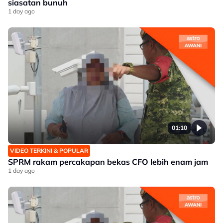
siasatan bunuh
1 day ago
01:10
VIDEO TERKINI & POPULAR
SPRM rakam percakapan bekas CFO lebih enam jam
1 day ago