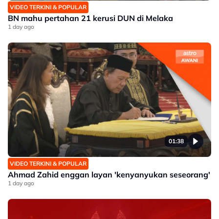
VIDEO TERKINI & POPULAR
BN mahu pertahan 21 kerusi DUN di Melaka
1 day ago
01:38
VIDEO TERKINI & POPULAR
Ahmad Zahid enggan layan 'kenyanyukan seseorang'
1 day ago