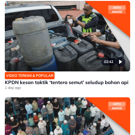
02:42
VIDEO TERKINI & POPULAR
KPDN kesan taktik ‘tentera semut’ seludup bahan api
1 day ago