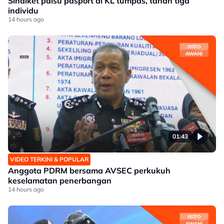
Sindiket palsu pasport di KL tumpas, tahan tiga
individu
14 hours ago
01:43
VIDEO TERKINI & POPULAR
Anggota PDRM bersama AVSEC perkukuh
keselamatan penerbangan
14 hours ago