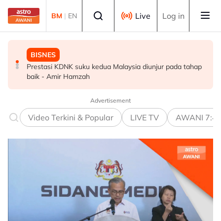
Skip to main content
Select language
Live
Log in
BM
|
EN
BISNES
MALAYSIA
MALAYSIA
Prestasi KDNK suku kedua Malaysia diunjur pada tahap
PDRM perkasa kawalan sempadan dengan AI, dron
Sabah pergiat usaha diplomatik, yakinkan misi asing
baik - Amir Hamzah
keselamatan ESSZone
Advertisement
Video Terkini & Popular
LIVE TV
AWANI 7:4