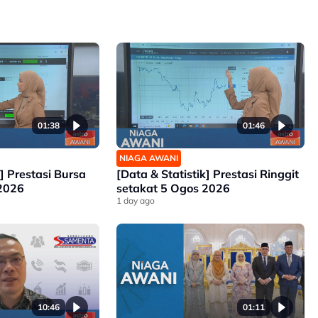
01:38
01:46
NIAGA AWANI
k] Prestasi Bursa
[Data & Statistik] Prestasi Ringgit
 2026
setakat 5 Ogos 2026
1 day ago
10:46
01:11