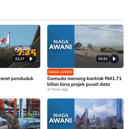
01:17
01:31
NIAGA AWANI
yarat penduduk
Gamuda menang kontrak RM1.71
bilion bina projek pusat data
17 hours ago