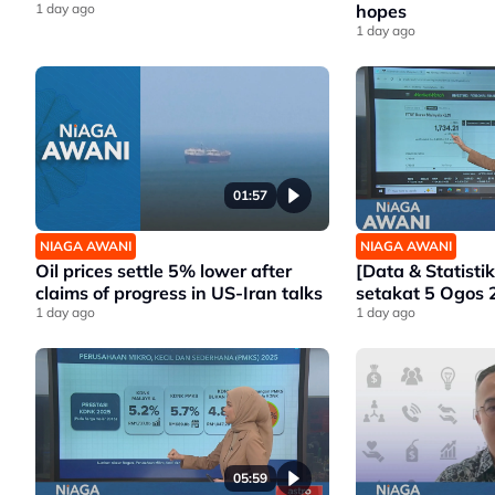
1 day ago
hopes
1 day ago
01:57
NIAGA AWANI
NIAGA AWANI
Oil prices settle 5% lower after
[Data & Statisti
claims of progress in US-Iran talks
setakat 5 Ogos
1 day ago
1 day ago
05:59