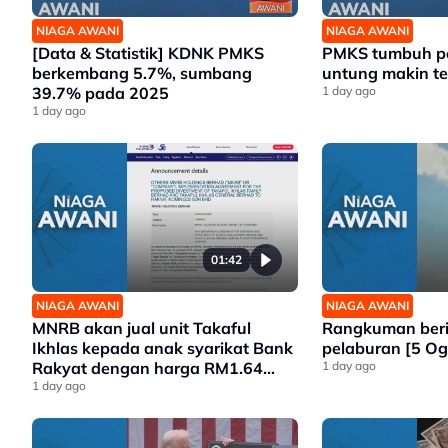
NIAGA AWANI
NIAGA AWANI
[Data & Statistik] KDNK PMKS
PMKS tumbuh pe
berkembang 5.7%, sumbang
untung makin te
39.7% pada 2025
1 day ago
1 day ago
01:42
NIAGA AWANI
NIAGA AWANI
MNRB akan jual unit Takaful
Rangkuman berit
Ikhlas kepada anak syarikat Bank
pelaburan [5 Og
Rakyat dengan harga RM1.64
1 day ago
bilion
1 day ago