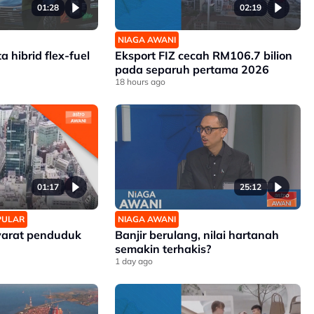
01:28
02:19
NIAGA AWANI
a hibrid flex-fuel
Eksport FIZ cecah RM106.7 bilion
pada separuh pertama 2026
18 hours ago
01:17
25:12
OPULAR
NIAGA AWANI
yarat penduduk
Banjir berulang, nilai hartanah
semakin terhakis?
1 day ago