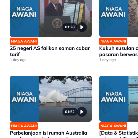
01:28
NIAGA AWANI
NIAGA AWANI
25 negeri AS failkan saman cabar
Kukuh susulan 
tarif
pasaran berwa
1 day ago
1 day ago
01:52
NIAGA AWANI
NIAGA AWANI
Perbelanjaan isi rumah Australia
[Data & Statisti