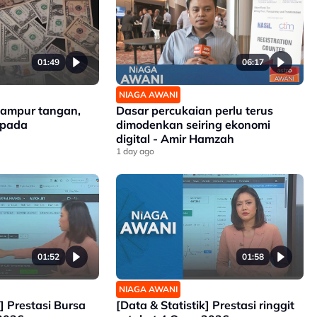
01:49
06:17
NIAGA AWANI
campur tangan,
Dasar percukaian perlu terus
spada
dimodenkan seiring ekonomi
digital - Amir Hamzah
1 day ago
01:52
01:58
NIAGA AWANI
k] Prestasi Bursa
[Data & Statistik] Prestasi ringgit