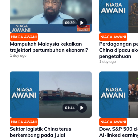
09:39
NIAGA AWANI
NIAGA AWANI
Mampukah Malaysia kekalkan
Perdagangan p
trajektori pertumbuhan ekonomi?
China dipacu e
1 day ago
pengetahuan
1 day ago
01:44
NIAGA AWANI
NIAGA AWANI
Sektor logistik China terus
Dow, S&P 500 cl
berkembang pada Julai
AI-linked earnin