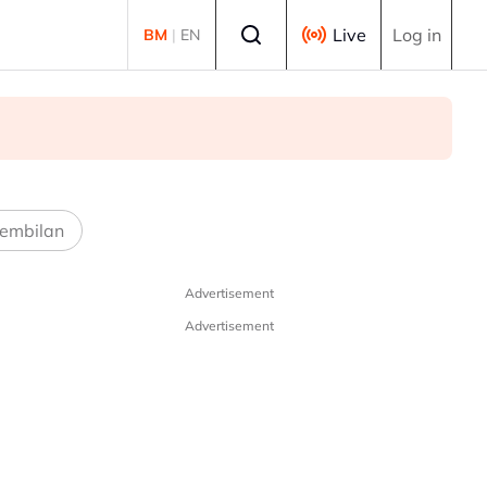
Select language
Live
Log in
BM
|
EN
embilan
Advertisement
Advertisement