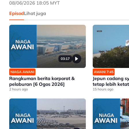
08/06/2026 18:05 MYT
Episod
Lihat juga
03:17
NIAGA AWANI
AWANI 7:45
Rangkuman berita korporat &
Jepun cadang s
pelaburan [6 Ogos 2026]
tetap lebih ketat
2 hours ago
15 hours ago