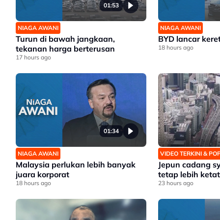
01:53
NIAGA AWANI
NIAGA AWANI
Turun di bawah jangkaan,
BYD lancar keret
tekanan harga berterusan
18 hours ago
17 hours ago
01:34
NIAGA AWANI
VIDEO TERKINI & P
Malaysia perlukan lebih banyak
Jepun cadang s
juara korporat
tetap lebih ketat
18 hours ago
23 hours ago