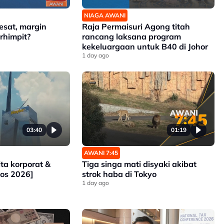
NIAGA AWANI
sat, margin
Raja Permaisuri Agong titah
rhimpit?
rancang laksana program
kekeluargaan untuk B40 di Johor
1 day ago
03:40
01:19
AWANI 7:45
a korporat &
Tiga singa mati disyaki akibat
os 2026]
strok haba di Tokyo
1 day ago