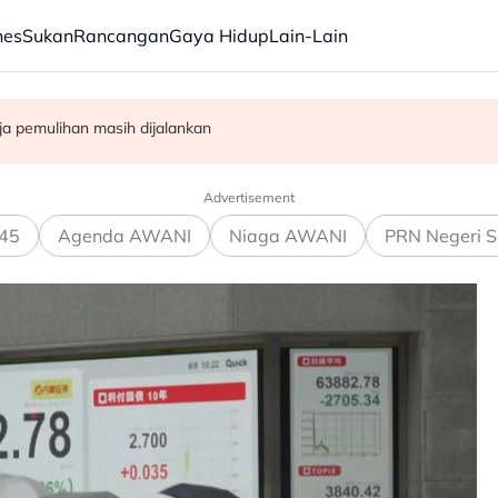
nes
Sukan
Rancangan
Gaya Hidup
Lain-Lain
 dan lihat'- Zahid
rja pemulihan masih dijalankan
san pekerja asing sektor restoran
Advertisement
45
Agenda AWANI
Niaga AWANI
PRN Negeri S