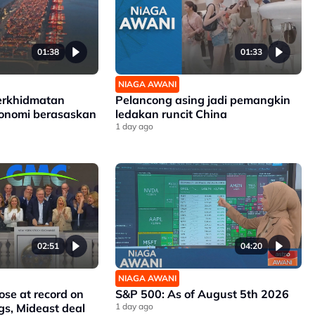
01:38
01:33
NIAGA AWANI
erkhidmatan
Pelancong asing jadi pemangkin
konomi berasaskan
ledakan runcit China
1 day ago
02:51
04:20
NIAGA AWANI
ose at record on
S&P 500: As of August 5th 2026
gs, Mideast deal
1 day ago