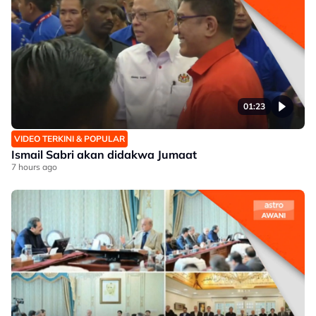
01:23
VIDEO TERKINI & POPULAR
Ismail Sabri akan didakwa Jumaat
7 hours ago