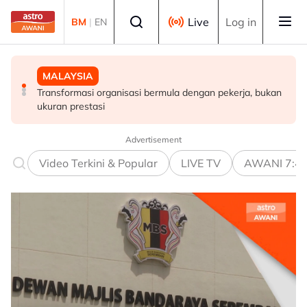
Skip to main content
Select language
Live
Log in
BM
|
EN
MALAYSIA
DUNIA
MALAYSIA
Takut bersuara boleh jejas usaha banteras rasuah -
Lapan negara kecam serangan Israel terhadap
Transformasi organisasi bermula dengan pekerja, bukan
Syed Ahmad Idid
kemudahan kesihatan, infrastruktur awam di Gaza
ukuran prestasi
Advertisement
Video Terkini & Popular
LIVE TV
AWANI 7:4