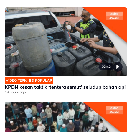
02:42
VIDEO TERKINI & POPULAR
KPDN kesan taktik ‘tentera semut’ seludup bahan api
18 hours ago