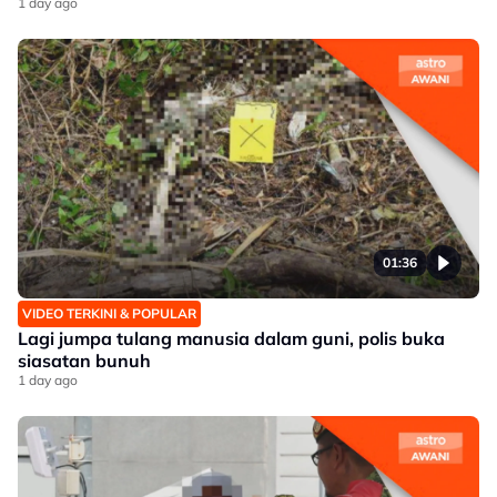
1 day ago
01:36
VIDEO TERKINI & POPULAR
Lagi jumpa tulang manusia dalam guni, polis buka
siasatan bunuh
1 day ago