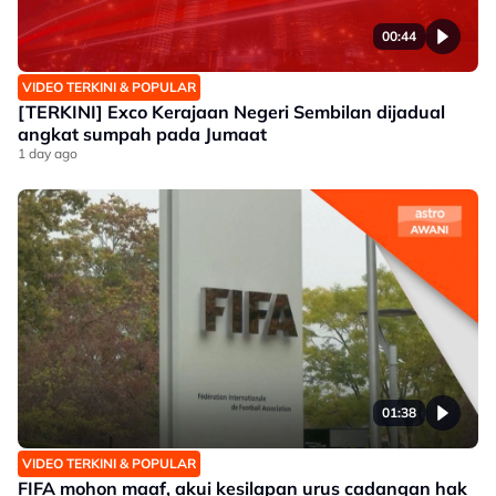
00:44
VIDEO TERKINI & POPULAR
[TERKINI] Exco Kerajaan Negeri Sembilan dijadual
angkat sumpah pada Jumaat
1 day ago
01:38
VIDEO TERKINI & POPULAR
FIFA mohon maaf, akui kesilapan urus cadangan hak