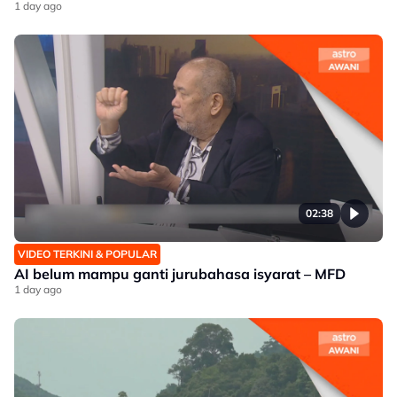
1 day ago
02:38
VIDEO TERKINI & POPULAR
AI belum mampu ganti jurubahasa isyarat – MFD
1 day ago