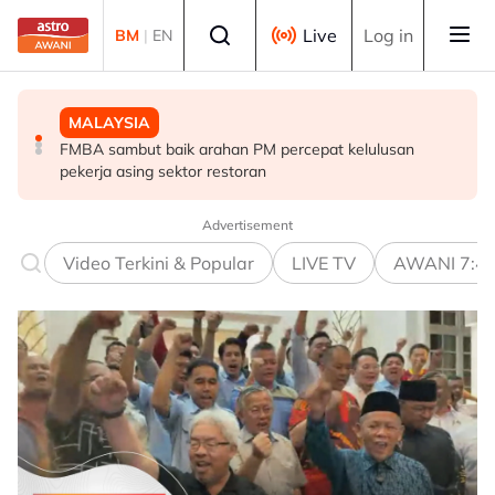
Skip to main content
Select language
Live
Log in
BM
|
EN
MALAYSIA
POLITIK
MALAYSIA
FMBA sambut baik arahan PM percepat kelulusan
'Siapa akan pergi, siapa diperintah pergi? Tunggu dan
Operasi tren Kulai–Kempas Baru terjejas, kerja
pekerja asing sektor restoran
lihat'- Zahid
pemulihan masih dijalankan
Advertisement
Video Terkini & Popular
LIVE TV
AWANI 7:4