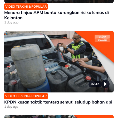
VIDEO TERKINI & POPULAR
Menara tinjau APM bantu kurangkan risiko lemas di
Kelantan
1 day ago
02:42
VIDEO TERKINI & POPULAR
KPDN kesan taktik ‘tentera semut’ seludup bahan api
1 day ago