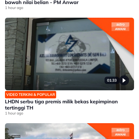
bawah nilai belian - PM Anwar
1 hour ago
01:33
VIDEO TERKINI & POPULAR
LHDN serbu tiga premis milik bekas kepimpinan
tertinggi TH
1 hour ago