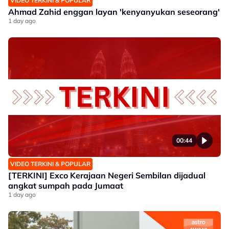
VIDEO TERKINI & POPULAR
Ahmad Zahid enggan layan 'kenyanyukan seseorang'
1 day ago
00:44
VIDEO TERKINI & POPULAR
[TERKINI] Exco Kerajaan Negeri Sembilan dijadual
angkat sumpah pada Jumaat
1 day ago