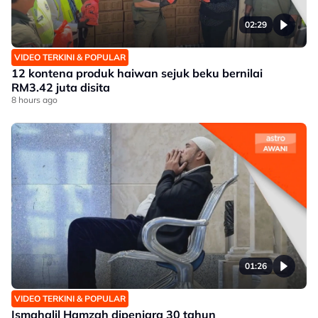
02:29
VIDEO TERKINI & POPULAR
12 kontena produk haiwan sejuk beku bernilai
RM3.42 juta disita
8 hours ago
01:26
VIDEO TERKINI & POPULAR
Ismahalil Hamzah dipenjara 30 tahun