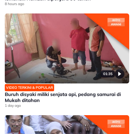
8 hours ago
01:35
VIDEO TERKINI & POPULAR
Buruh disyaki miliki senjata api, pedang samurai di
Mukah ditahan
1 day ago