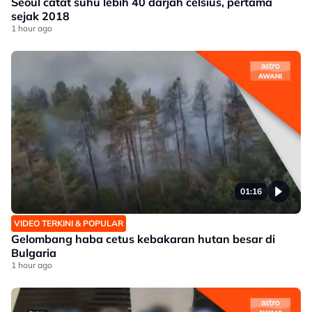
Seoul catat suhu lebih 40 darjah celsius, pertama
sejak 2018
1 hour ago
01:16
VIDEO TERKINI & POPULAR
Gelombang haba cetus kebakaran hutan besar di
Bulgaria
1 hour ago