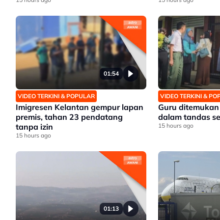
setempat
01:54
VIDEO TERKINI & POPULAR
VIDEO TERKINI & P
Imigresen Kelantan gempur lapan
Guru ditemukan
premis, tahan 23 pendatang
dalam tandas s
tanpa izin
15 hours ago
15 hours ago
01:13