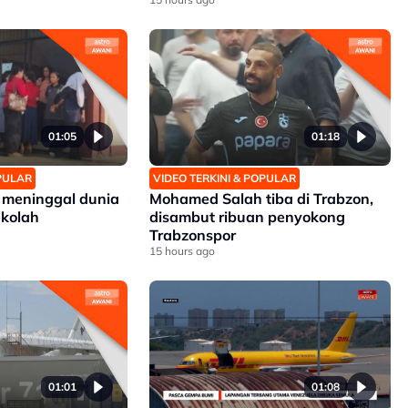
01:05
01:18
OPULAR
VIDEO TERKINI & POPULAR
 meninggal dunia
Mohamed Salah tiba di Trabzon,
ekolah
disambut ribuan penyokong
Trabzonspor
15 hours ago
01:01
01:08