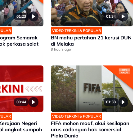
01:23
01:34
OPULAR
VIDEO TERKINI & POPULAR
Program Semarak
BN mahu pertahan 21 kerusi DUN
ak perkasa solat
di Melaka
9 hours ago
00:44
01:38
OPULAR
VIDEO TERKINI & POPULAR
Kerajaan Negeri
FIFA mohon maaf, akui kesilapan
ual angkat sumpah
urus cadangan hak komersial
Piala Dunia