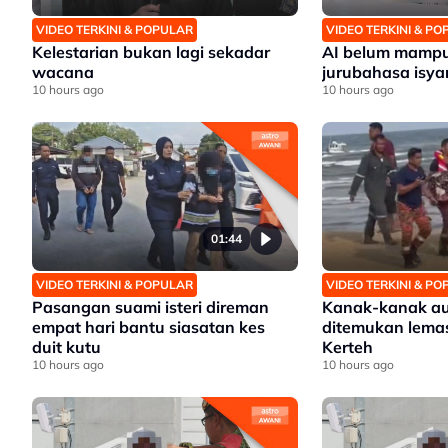
VIDEO TERKINI & POPULAR
VIDEO TERKINI & P
Kelestarian bukan lagi sekadar
AI belum mampu
wacana
jurubahasa isya
10 hours ago
10 hours ago
01:44
VIDEO TERKINI & POPULAR
VIDEO TERKINI & P
Pasangan suami isteri direman
Kanak-kanak au
empat hari bantu siasatan kes
ditemukan lemas
duit kutu
Kerteh
10 hours ago
10 hours ago