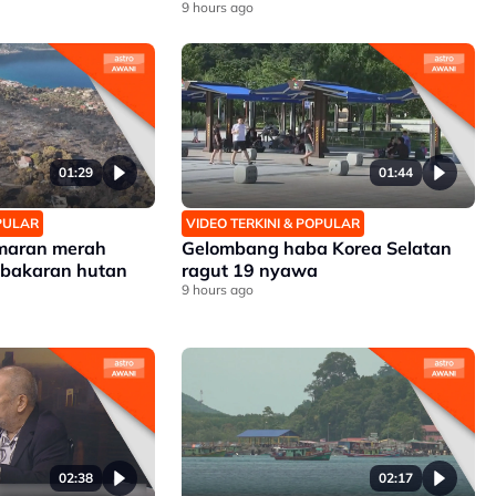
9 hours ago
01:29
01:44
OPULAR
VIDEO TERKINI & POPULAR
amaran merah
Gelombang haba Korea Selatan
kebakaran hutan
ragut 19 nyawa
9 hours ago
02:38
02:17