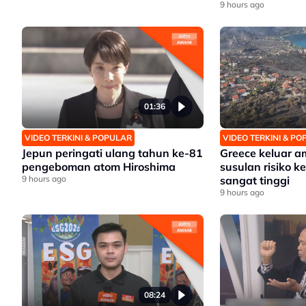
9 hours ago
01:36
VIDEO TERKINI & POPULAR
VIDEO TERKINI & P
Jepun peringati ulang tahun ke-81
Greece keluar 
pengeboman atom Hiroshima
susulan risiko 
9 hours ago
sangat tinggi
9 hours ago
08:24