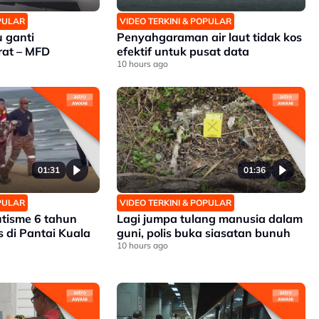
OPULAR
VIDEO TERKINI & POPULAR
 ganti
Penyahgaraman air laut tidak kos
rat – MFD
efektif untuk pusat data
10 hours ago
01:31
01:36
OPULAR
VIDEO TERKINI & POPULAR
tisme 6 tahun
Lagi jumpa tulang manusia dalam
 di Pantai Kuala
guni, polis buka siasatan bunuh
10 hours ago