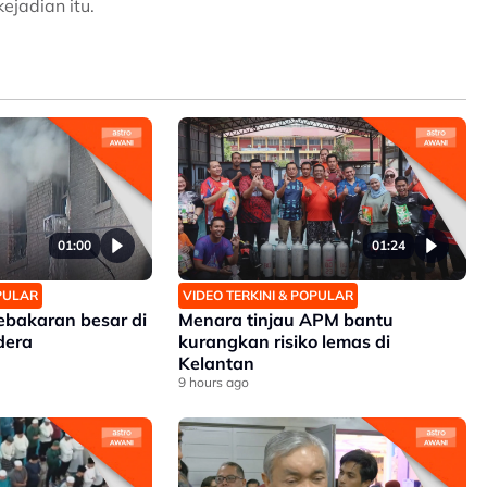
ejadian itu.
01:00
01:24
OPULAR
VIDEO TERKINI & POPULAR
ebakaran besar di
Menara tinjau APM bantu
dera
kurangkan risiko lemas di
Kelantan
9 hours ago