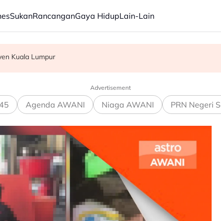
nes
Sukan
Rancangan
Gaya Hidup
Lain-Lain
ri rasuah kepada pegawai jas
yen Kuala Lumpur
dari China, Taiwan, Vietnam -- MITI
Advertisement
45
Agenda AWANI
Niaga AWANI
PRN Negeri S