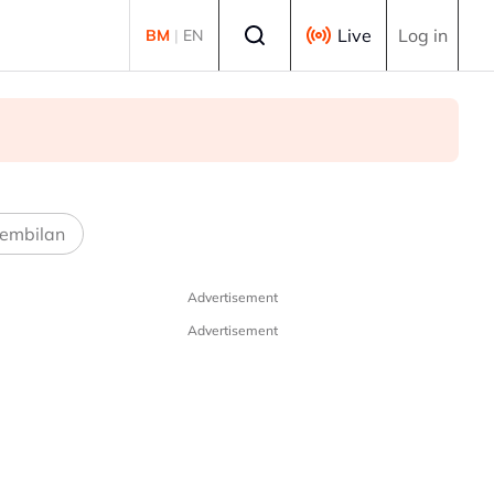
Select language
Live
Log in
BM
|
EN
embilan
Advertisement
Advertisement