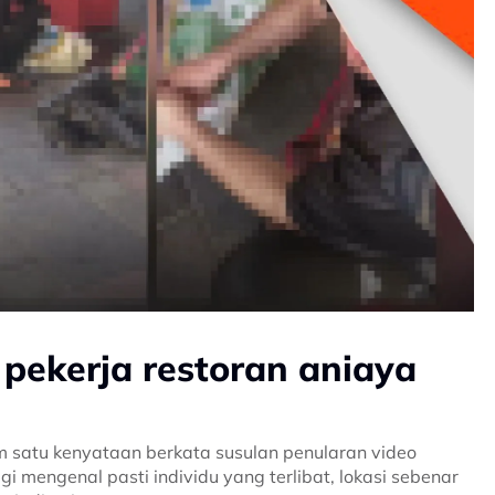
 pekerja restoran aniaya
am satu kenyataan berkata susulan penularan video
i mengenal pasti individu yang terlibat, lokasi sebenar