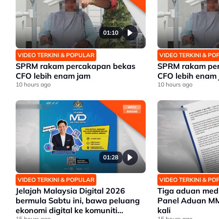
01:10
VIDEO TERKINI & POPULAR
VIDEO TERKINI & P
SPRM rakam percakapan bekas
SPRM rakam pe
CFO lebih enam jam
CFO lebih enam
10 hours ago
10 hours ago
01:28
VIDEO TERKINI & POPULAR
VIDEO TERKINI & P
Jelajah Malaysia Digital 2026
Tiga aduan medi
bermula Sabtu ini, bawa peluang
Panel Aduan M
ekonomi digital ke komuniti
kali
15 hours ago
15 hours ago