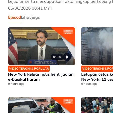
kejadian serta mendapatkan fakta lengkap berhubung k
05/06/2026 00:41 MYT
Episod
Lihat juga
01:50
VIDEO TERKINI & POPULAR
VIDEO TERKINI & P
New York keluar notis henti jualan
Letupan cetus k
e-basikal haram
New York, 11 ce
9 hours ago
9 hours ago