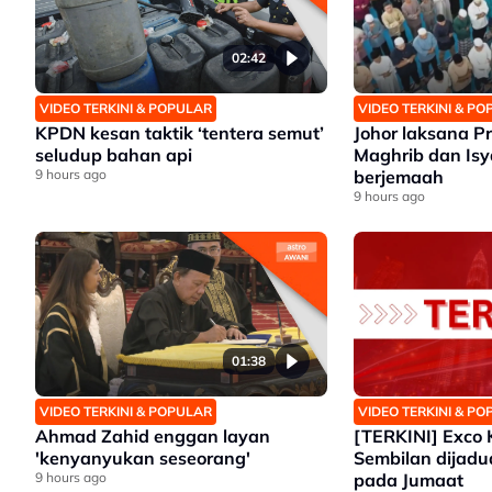
02:42
VIDEO TERKINI & POPULAR
VIDEO TERKINI & P
KPDN kesan taktik ‘tentera semut’
Johor laksana 
seludup bahan api
Maghrib dan Isy
9 hours ago
berjemaah
9 hours ago
01:38
VIDEO TERKINI & POPULAR
VIDEO TERKINI & P
Ahmad Zahid enggan layan
[TERKINI] Exco 
'kenyanyukan seseorang'
Sembilan dijad
9 hours ago
pada Jumaat