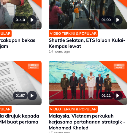
01:10
01:00
OPULAR
VIDEO TERKINI & POPULAR
rcakapan bekas
Shuttle Selatan, ETS laluan Kulai-
 jam
Kempas lewat
14 hours ago
01:57
01:21
OPULAR
VIDEO TERKINI & POPULAR
a dirujuk kepada
Malaysia, Vietnam perkukuh
MM buat pertama
kerjasama pertahanan strategik -
Mohamed Khaled
15 hours ago