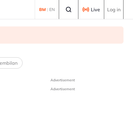
Select language
Live
Log in
BM
|
EN
embilan
Advertisement
Advertisement