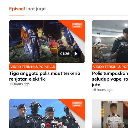
Episod
Lihat juga
01:26
VIDEO TERKINI & POPULAR
VIDEO TERKINI & P
Tiga anggota polis maut terkena
Polis tumpaskan 
renjatan elektrik
seludup vape, r
11 hours ago
juta
19 hours ago