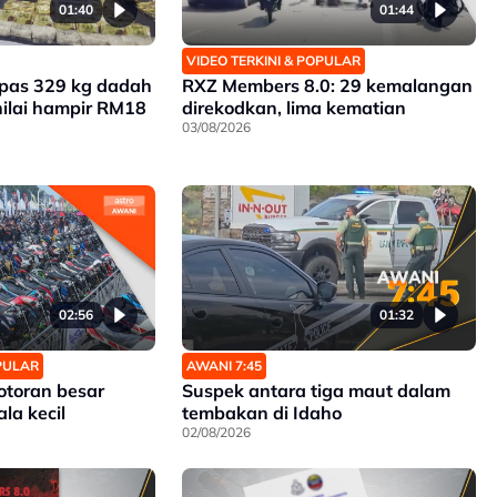
01:40
01:44
VIDEO TERKINI & POPULAR
mpas 329 kg dadah
RXZ Members 8.0: 29 kemalangan
nilai hampir RM18
direkodkan, lima kematian
03/08/2026
02:56
01:32
OPULAR
AWANI 7:45
toran besar
Suspek antara tiga maut dalam
la kecil
tembakan di Idaho
02/08/2026