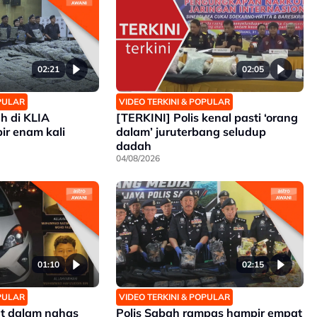
02:21
02:05
OPULAR
VIDEO TERKINI & POPULAR
 di KLIA
[TERKINI] Polis kenal pasti ‘orang
r enam kali
dalam’ juruterbang seludup
dadah
04/08/2026
01:10
02:15
OPULAR
VIDEO TERKINI & POPULAR
ut dalam nahas
Polis Sabah rampas hampir empat