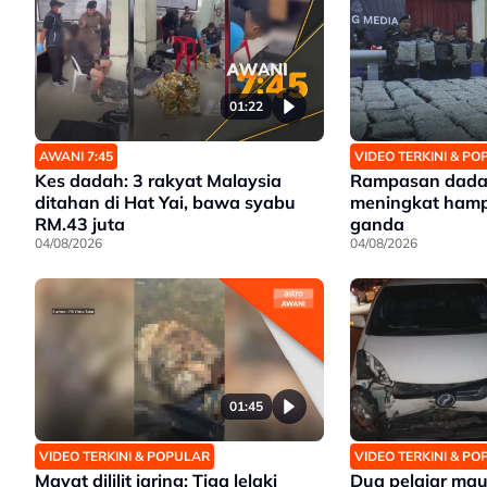
01:22
AWANI 7:45
VIDEO TERKINI & P
Kes dadah: 3 rakyat Malaysia
Rampasan dadah
ditahan di Hat Yai, bawa syabu
meningkat hampi
RM.43 juta
ganda
04/08/2026
04/08/2026
01:45
VIDEO TERKINI & POPULAR
VIDEO TERKINI & P
Mayat dililit jaring: Tiga lelaki
Dua pelajar ma