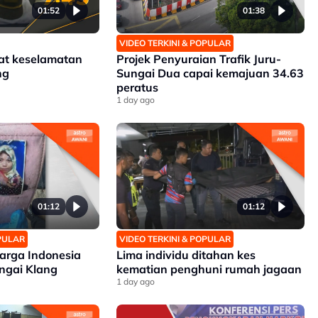
01:52
01:38
VIDEO TERKINI & POPULAR
at keselamatan
Projek Penyuraian Trafik Juru-
ng
Sungai Dua capai kemajuan 34.63
peratus
1 day ago
01:12
01:12
OPULAR
VIDEO TERKINI & POPULAR
arga Indonesia
Lima individu ditahan kes
ngai Klang
kematian penghuni rumah jagaan
1 day ago