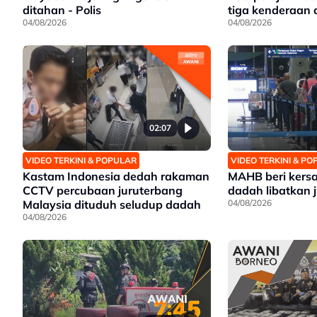
ditahan - Polis
tiga kenderaan 
04/08/2026
04/08/2026
02:07
VIDEO TERKINI & POPULAR
VIDEO TERKINI & P
Kastam Indonesia dedah rakaman
MAHB beri kersa
CCTV percubaan juruterbang
dadah libatkan 
Malaysia dituduh seludup dadah
04/08/2026
04/08/2026