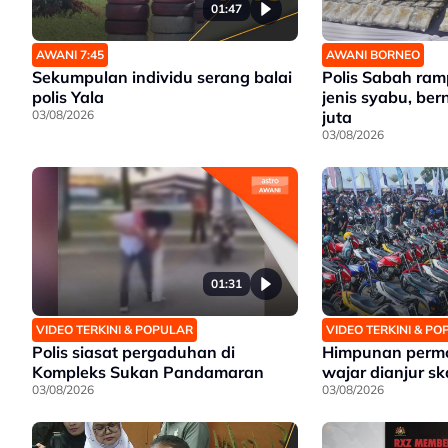
01:47
AWANI 7:45
AWANI BORNEO
Sekumpulan individu serang balai
Polis Sabah ra
polis Yala
jenis syabu, ber
03/08/2026
juta
03/08/2026
01:31
VIDEO TERKINI & POPULAR
VIDEO TERKINI & P
Polis siasat pergaduhan di
Himpunan permo
Kompleks Sukan Pandamaran
wajar dianjur ska
03/08/2026
03/08/2026