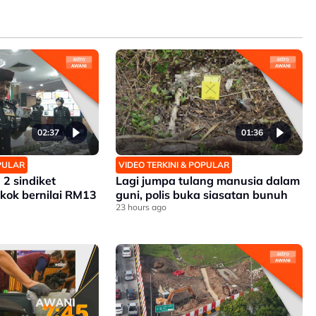
02:37
01:36
OPULAR
VIDEO TERKINI & POPULAR
2 sindiket
Lagi jumpa tulang manusia dalam
okok bernilai RM13
guni, polis buka siasatan bunuh
23 hours ago