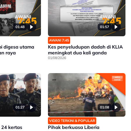
01:48
01:57
AWANI 7:45
i digesa utama
Kes penyeludupan dadah di KLIA
an raya
meningkat dua kali ganda
01/08/2026
01:27
01:08
VIDEO TERKINI & POPULAR
, 24 kertas
Pihak berkuasa Liberia