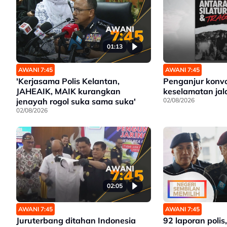
01:13
AWANI 7:45
AWANI 7:45
'Kerjasama Polis Kelantan,
Penganjur konvo
JAHEAIK, MAIK kurangkan
keselamatan jal
jenayah rogol suka sama suka'
02/08/2026
02/08/2026
02:05
AWANI 7:45
AWANI 7:45
Juruterbang ditahan Indonesia
92 laporan polis