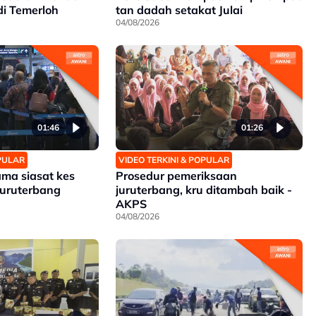
di Temerloh
tan dadah setakat Julai
04/08/2026
01:46
01:26
OPULAR
VIDEO TERKINI & POPULAR
ma siasat kes
Prosedur pemeriksaan
juruterbang
juruterbang, kru ditambah baik -
AKPS
04/08/2026