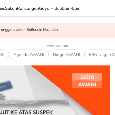
nes
Sukan
Rancangan
Gaya Hidup
Lain-Lain
rjalanan ke wilayah Palestin
baru lahir
a anggota polis - Saifuddin Nasution
Advertisement
45
Agenda AWANI
Niaga AWANI
PRN Negeri S