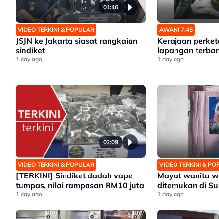
01:46
VIDEO TERKINI & POPULAR
AWANI 7:45
JSJN ke Jakarta siasat rangkaian
Kerajaan perket
sindiket
lapangan terba
1 day ago
1 day ago
02:09
VIDEO TERKINI & POPULAR
VIDEO TERKINI & P
[TERKINI] Sindiket dadah vape
Mayat wanita w
tumpas, nilai rampasan RM10 juta
ditemukan di Su
1 day ago
1 day ago