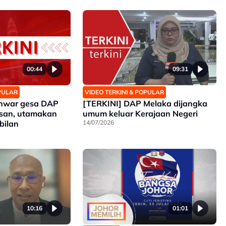
00:44
09:31
OPULAR
VIDEO TERKINI & POPULAR
nwar gesa DAP
[TERKINI] DAP Melaka dijangka
san, utamakan
umum keluar Kerajaan Negeri
bilan
14/07/2026
10:16
01:01