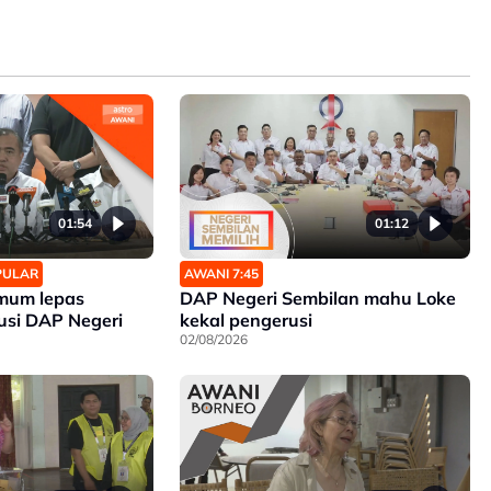
01:54
01:12
OPULAR
AWANI 7:45
mum lepas
DAP Negeri Sembilan mahu Loke
usi DAP Negeri
kekal pengerusi
02/08/2026