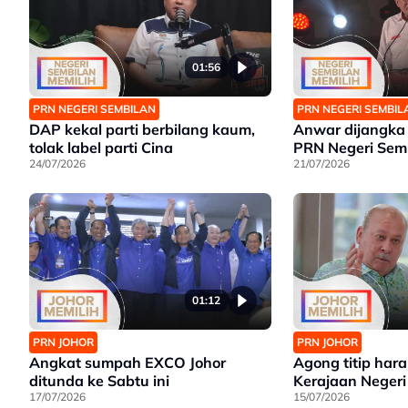
01:56
PRN NEGERI SEMBILAN
PRN NEGERI SEMBIL
DAP kekal parti berbilang kaum,
Anwar dijangka
tolak label parti Cina
PRN Negeri Sem
24/07/2026
21/07/2026
01:12
PRN JOHOR
PRN JOHOR
Angkat sumpah EXCO Johor
Agong titip har
ditunda ke Sabtu ini
Kerajaan Negeri
17/07/2026
15/07/2026