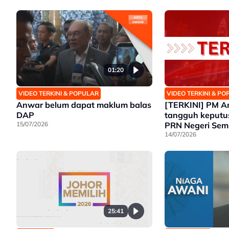
01:20
VIDEO TERKINI & POPULAR
VIDEO TERKINI & P
Anwar belum dapat maklum balas
[TERKINI] PM A
DAP
tangguh keputu
15/07/2026
PRN Negeri Sem
14/07/2026
25:41