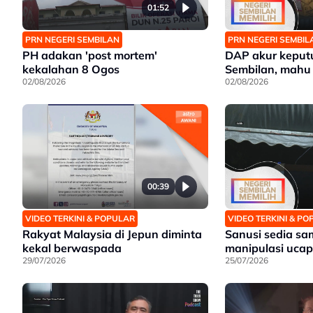
01:52
PRN NEGERI SEMBILAN
PRN NEGERI SEMBIL
PH adakan 'post mortem'
DAP akur keput
kekalahan 8 Ogos
Sembilan, mahu
02/08/2026
02/08/2026
00:39
VIDEO TERKINI & POPULAR
VIDEO TERKINI & P
Rakyat Malaysia di Jepun diminta
Sanusi sedia sa
kekal berwaspada
manipulasi uca
29/07/2026
25/07/2026