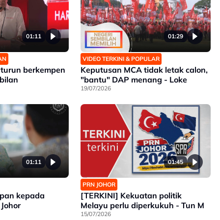
01:11
01:29
AN
VIDEO TERKINI & POPULAR
 turun berkempen
Keputusan MCA tidak letak calon,
bilan
"bantu" DAP menang - Loke
19/07/2026
01:11
01:45
PRN JOHOR
apan kepada
[TERKINI] Kekuatan politik
 Johor
Melayu perlu diperkukuh - Tun M
15/07/2026