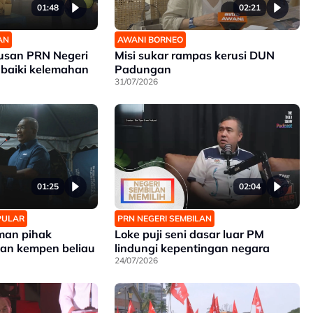
01:48
02:21
AN
AWANI BORNEO
usan PRN Negeri
Misi sukar rampas kerusi DUN
 baiki kelemahan
Padungan
31/07/2026
01:25
02:04
OPULAR
PRN NEGERI SEMBILAN
man pihak
Loke puji seni dasar luar PM
pan kempen beliau
lindungi kepentingan negara
24/07/2026