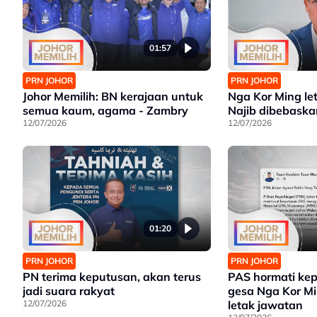
01:57
PRN JOHOR
PRN JOHOR
Johor Memilih: BN kerajaan untuk
Nga Kor Ming le
semua kaum, agama - Zambry
Najib dibebaska
12/07/2026
12/07/2026
01:20
PRN JOHOR
PRN JOHOR
PN terima keputusan, akan terus
PAS hormati kep
jadi suara rakyat
gesa Nga Kor Min
12/07/2026
letak jawatan