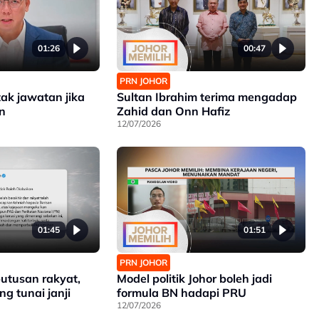
01:26
00:47
PRN JOHOR
tak jawatan jika
Sultan Ibrahim terima mengadap
n
Zahid dan Onn Hafiz
12/07/2026
01:45
01:51
PRN JOHOR
utusan rakyat,
Model politik Johor boleh jadi
g tunai janji
formula BN hadapi PRU
12/07/2026