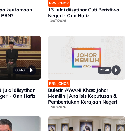
PRN JOHOR
Apa keutamaan
13 Julai diisytihar Cuti Peristiwa
s PRN?
Negeri - Onn Hafiz
13/07/2026
00:43
23:40
PRN JOHOR
 Julai diisytihar
Buletin AWANI Khas: Johor
egeri - Onn Hafiz
Memilih | Analisis Keputusan &
Pembentukan Kerajaan Negeri
12/07/2026