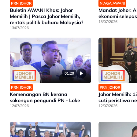
PRN JOHOR
NIAGA AWANI
Buletin AWANI Khas: Johor
Mandat Johor: 
Memilih | Pasca Johor Memilih,
ekonomi selepa
rentak politik baharu Malaysia?
13/07/2026
13/07/2026
01:20
PRN JOHOR
PRN JOHOR
Kemenangan BN kerana
Johor Memilih: 13
sokongan pengundi PN - Loke
cuti peristiwa n
12/07/2026
12/07/2026