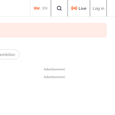
Select language
Live
Log in
BM
|
EN
embilan
Advertisement
Advertisement