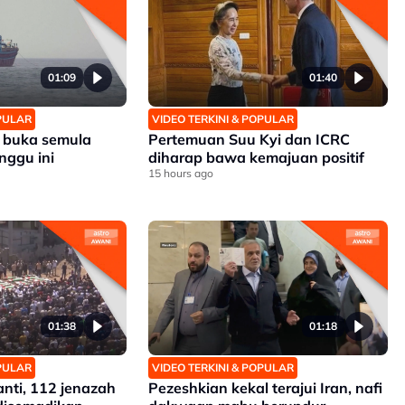
01:09
01:40
OPULAR
VIDEO TERKINI & POPULAR
g buka semula
Pertemuan Suu Kyi dan ICRC
nggu ini
diharap bawa kemajuan positif
15 hours ago
01:38
01:18
OPULAR
VIDEO TERKINI & POPULAR
nti, 112 jenazah
Pezeshkian kekal terajui Iran, nafi