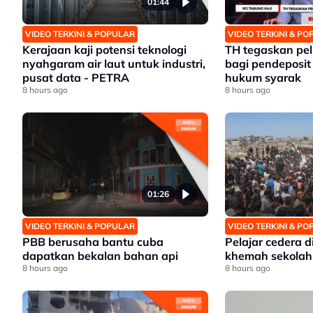
01:44
VIDEO TERKINI & POPULAR
VIDEO TERKINI & P
Kerajaan kaji potensi teknologi
TH tegaskan pe
nyahgaram air laut untuk industri,
bagi pendeposit
pusat data - PETRA
hukum syarak
8 hours ago
8 hours ago
01:26
VIDEO TERKINI & POPULAR
VIDEO TERKINI & P
PBB berusaha bantu cuba
Pelajar cedera 
dapatkan bekalan bahan api
khemah sekolah
8 hours ago
8 hours ago