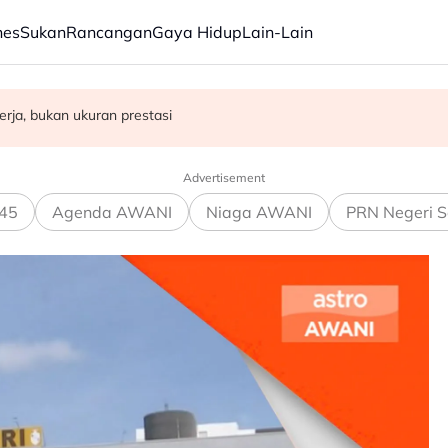
nes
Sukan
Rancangan
Gaya Hidup
Lain-Lain
emudahan kesihatan, infrastruktur awam di Gaza
rasuah - Syed Ahmad Idid
rja, bukan ukuran prestasi
Advertisement
45
Agenda AWANI
Niaga AWANI
PRN Negeri S