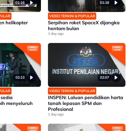
01:16
01:18
OPULAR
VIDEO TERKINI & POPULAR
en helikopter
Serpihan roket SpaceX dijangka
hentam bulan
1 day ago
02:23
02:07
OPULAR
VIDEO TERKINI & POPULAR
 sedia
INSPEN: Laluan pendidikan harta
bih menyeluruh
tanah lepasan SPM dan
Profesional
1 day ago