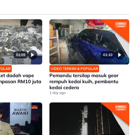
02:09
01:10
OPULAR
VIDEO TERKINI & POPULAR
ket dadah vape
Pemandu tersilap masuk gear
ampasan RM10 juta
rempuh kedai kuih, pembantu
kedai cedera
1 day ago