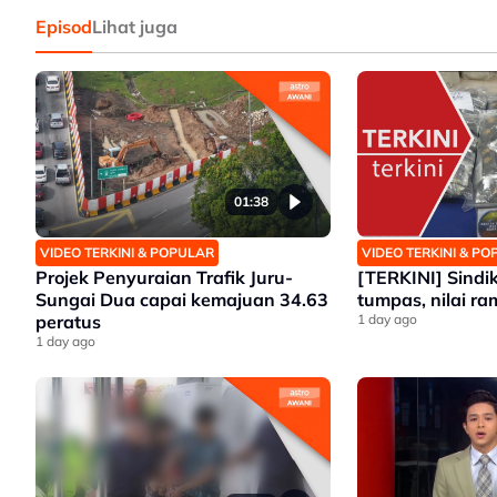
Episod
Lihat juga
01:38
VIDEO TERKINI & POPULAR
VIDEO TERKINI & P
Projek Penyuraian Trafik Juru-
[TERKINI] Sindi
Sungai Dua capai kemajuan 34.63
tumpas, nilai r
peratus
1 day ago
1 day ago