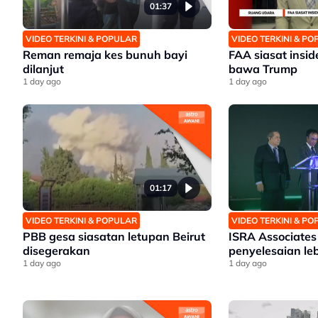
01:37
VIDEO TERKINI & POPULAR
VIDEO TERKINI & P
Reman remaja kes bunuh bayi
FAA siasat insid
dilanjut
bawa Trump
1 day ago
1 day ago
01:17
VIDEO TERKINI & POPULAR
VIDEO TERKINI & P
PBB gesa siasatan letupan Beirut
ISRA Associates
disegerakan
penyelesaian le
1 day ago
1 day ago