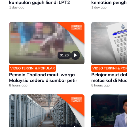
kumpulan gajah liar di LPT2
kematian pengh
1 day ago
1 day ago
01:20
VIDEO TERKINI & POPULAR
VIDEO TERKINI & P
Pemain Thailand maut, warga
Pelajar maut d
Malaysia cedera disambar petir
motosikal di Mu
8 hours ago
8 hours ago