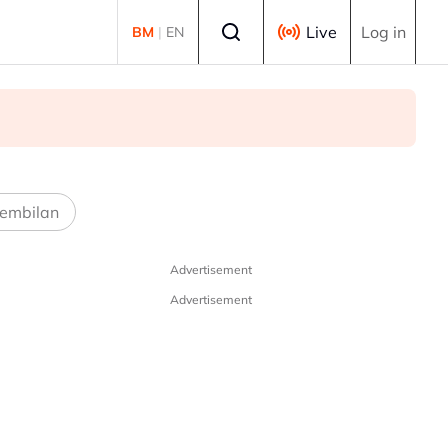
Select language
Live
Log in
BM
|
EN
embilan
Advertisement
Advertisement