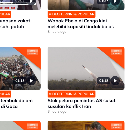
02:02
01:37
OPULAR
VIDEO TERKINI & POPULAR
lunasan zakat
Wabak Ebola di Congo kini
 sah, patuh
melebihi kapasiti tindak balas
8 hours ago
01:18
01:18
OPULAR
VIDEO TERKINI & POPULAR
ditembak dalam
Stok peluru pemintas AS susut
 di Gaza
susulan konflik Iran
8 hours ago