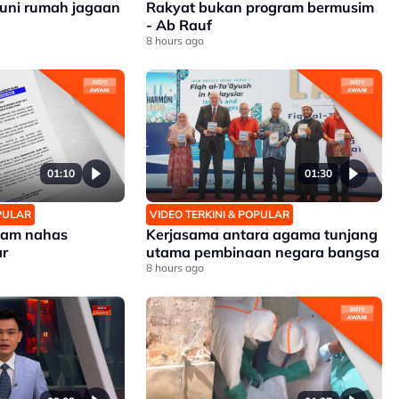
uni rumah jagaan
Rakyat bukan program bermusim
- Ab Rauf
8 hours ago
01:10
01:30
OPULAR
VIDEO TERKINI & POPULAR
alam nahas
Kerjasama antara agama tunjang
ar
utama pembinaan negara bangsa
8 hours ago