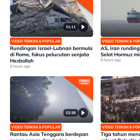
01:11
VIDEO TERKINI & POPULAR
VIDEO TERKINI & P
Rundingan Israel-Lubnan bermula
AS, Iran rundin
di Rome, fokus pelucutan senjata
Selat Hormuz mi
Hezbollah
8 hours ago
8 hours ago
02:38
VIDEO TERKINI & POPULAR
VIDEO TERKINI & P
Rantau Asia Tenggara berdepan
Tiga tahun mena