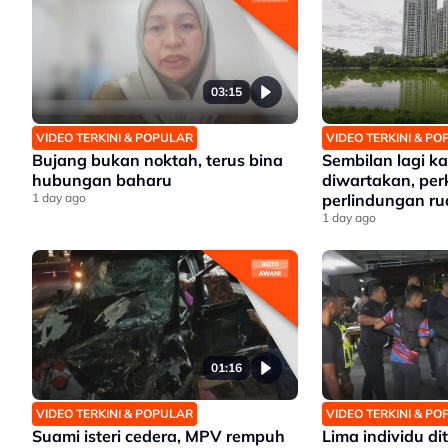
03:15
VIDEO TERKINI & POPULAR
VIDEO TERKINI & P
Bujang bukan noktah, terus bina
Sembilan lagi 
hubungan baharu
diwartakan, pe
1 day ago
perlindungan ru
Lumpur
1 day ago
01:16
VIDEO TERKINI & POPULAR
VIDEO TERKINI & P
Suami isteri cedera, MPV rempuh
Lima individu di