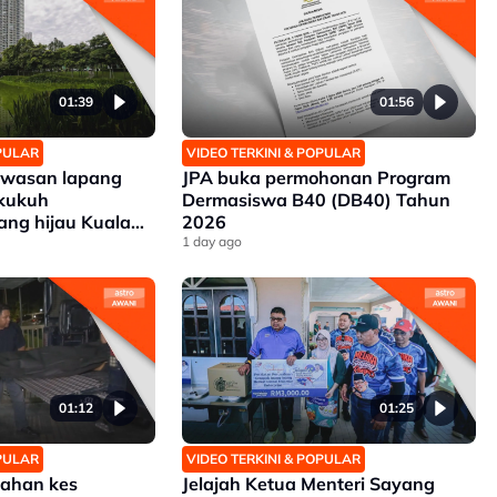
01:39
01:56
OPULAR
VIDEO TERKINI & POPULAR
kawasan lapang
JPA buka permohonan Program
rkukuh
Dermasiswa B40 (DB40) Tahun
ang hijau Kuala
2026
1 day ago
01:12
01:25
OPULAR
VIDEO TERKINI & POPULAR
tahan kes
Jelajah Ketua Menteri Sayang