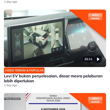
1 day ago
02:11
VIDEO TERKINI & POPULAR
Levi EV bukan penyelesaian, dasar mesra pelaburan
lebih diperlukan
1 day ago