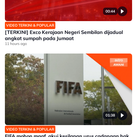
00:44
VIDEO TERKINI & POPULAR
[TERKINI] Exco Kerajaan Negeri Sembilan dijadual
angkat sumpah pada Jumaat
11 hours ago
01:38
VIDEO TERKINI & POPULAR
FIFA mohon maaf, akui kesilapan urus cadangan hak