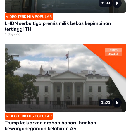
01:33
VIDEO TERKINI & POPULAR
LHDN serbu tiga premis milik bekas kepimpinan
tertinggi TH
1 day ago
01:20
VIDEO TERKINI & POPULAR
Trump keluarkan arahan baharu hadkan
kewarganegaraan kelahiran AS