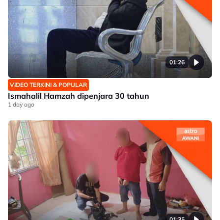
01:26
VIDEO TERKINI & POPULAR
Ismahalil Hamzah dipenjara 30 tahun
1 day ago
01:35