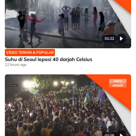
01:22
VIDEO TERKINI & POPULAR
Suhu di Seoul lepasi 40 darjah Celsius
12 hours ago
01:15