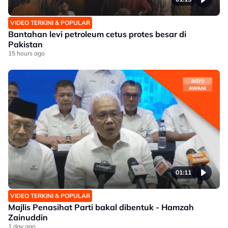
VIDEO TERKINI & POPULAR
Bantahan levi petroleum cetus protes besar di
Pakistan
15 hours ago
01:11
VIDEO TERKINI & POPULAR
Majlis Penasihat Parti bakal dibentuk - Hamzah
Zainuddin
1 day ago