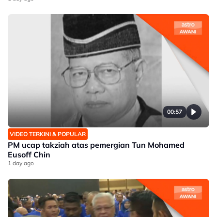
00:57
VIDEO TERKINI & POPULAR
PM ucap takziah atas pemergian Tun Mohamed
Eusoff Chin
1 day ago