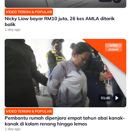
VIDEO TERKINI & POPULAR
Nicky Liow bayar RM10 juta, 26 kes AMLA ditarik
balik
1 day ago
01:46
VIDEO TERKINI & POPULAR
Pembantu rumah dipenjara empat tahun abai kanak-
kanak di kolam renang hingga lemas
1 day ago