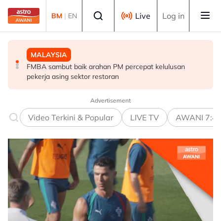
Skip to main content
Select language
Live
Log in
BM
|
EN
MALAYSIA
MALAYSIA
POLITIK
Operasi tren Kulai–Kempas Baru terjejas, kerja
FMBA sambut baik arahan PM percepat kelulusan
'Siapa akan pergi, siapa diperintah pergi? Tunggu dan
pemulihan masih dijalankan
pekerja asing sektor restoran
lihat'- Zahid
Advertisement
Video Terkini & Popular
LIVE TV
AWANI 7:4