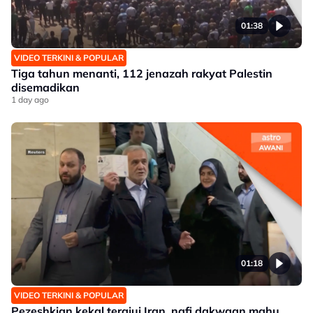
01:38
VIDEO TERKINI & POPULAR
Tiga tahun menanti, 112 jenazah rakyat Palestin
disemadikan
1 day ago
01:18
VIDEO TERKINI & POPULAR
Pezeshkian kekal terajui Iran, nafi dakwaan mahu