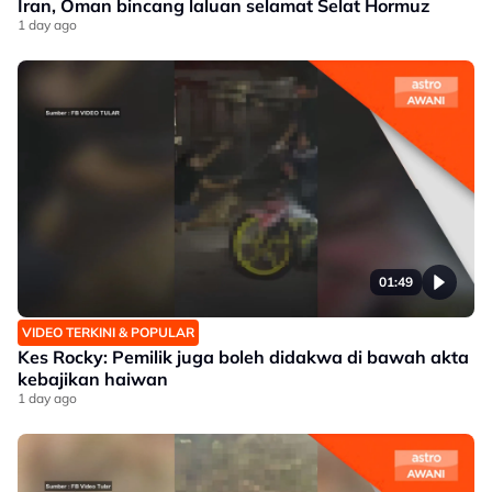
Iran, Oman bincang laluan selamat Selat Hormuz
1 day ago
01:49
VIDEO TERKINI & POPULAR
Kes Rocky: Pemilik juga boleh didakwa di bawah akta
kebajikan haiwan
1 day ago