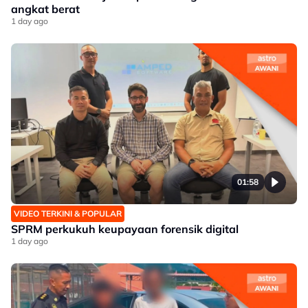
angkat berat
1 day ago
01:58
VIDEO TERKINI & POPULAR
SPRM perkukuh keupayaan forensik digital
1 day ago