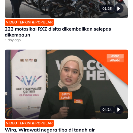
01:26
VIDEO TERKINI & POPULAR
222 motosikal RXZ disita dikembalikan selepas
dikompaun
1 day ago
04:24
VIDEO TERKINI & POPULAR
Wira, Wirawati negara tiba di tanah air