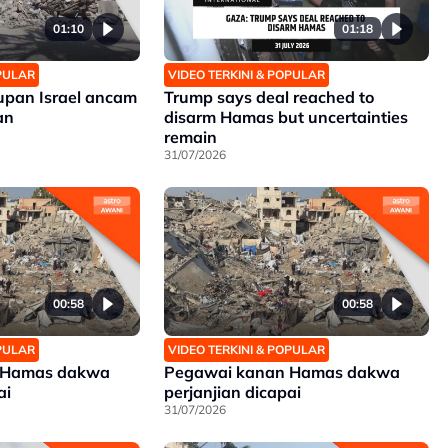
01:10
01:18
OPULAR
VIDEO TERKINI & POPULAR
upan Israel ancam
Trump says deal reached to
an
disarm Hamas but uncertainties
remain
31/07/2026
00:58
00:58
OPULAR
VIDEO TERKINI & POPULAR
 Hamas dakwa
Pegawai kanan Hamas dakwa
ai
perjanjian dicapai
31/07/2026