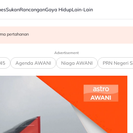
nes
Sukan
Rancangan
Gaya Hidup
Lain-Lain
morandum sokong pemerkasaan integriti Tabung Haji
ama pertahanan
a gaji sekurang-kurangnya RM3,100 setakat akhir 2025
Advertisement
45
Agenda AWANI
Niaga AWANI
PRN Negeri S