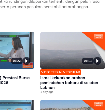
ketika rundingan dilaporkan terhenti, dengan pelan fasa
 serta peranan pasukan penstabil antarabangsa.
01:22
01:13
VIDEO TERKINI & POPULAR
k] Prestasi Bursa
Israel keluarkan arahan
 2026
pemindahan baharu di selatan
Lubnan
1 day ago