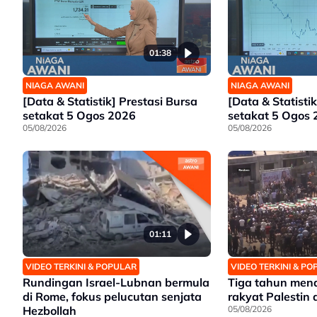
01:38
NIAGA AWANI
NIAGA AWANI
[Data & Statistik] Prestasi Bursa
[Data & Statistik
setakat 5 Ogos 2026
setakat 5 Ogos
05/08/2026
05/08/2026
01:11
VIDEO TERKINI & POPULAR
VIDEO TERKINI & P
Rundingan Israel-Lubnan bermula
Tiga tahun mena
di Rome, fokus pelucutan senjata
rakyat Palestin
Hezbollah
05/08/2026