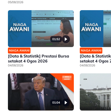
05/08/2026
01:52
NIAGA AWANI
NIAGA AWANI
[Data & Statistik] Prestasi Bursa
[Data & Statistik
setakat 4 Ogos 2026
setakat 4 Ogos
04/08/2026
04/08/2026
01:04