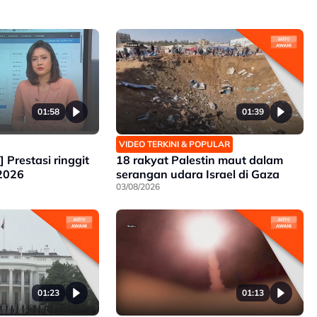
01:58
01:39
VIDEO TERKINI & POPULAR
] Prestasi ringgit
18 rakyat Palestin maut dalam
 2026
serangan udara Israel di Gaza
03/08/2026
01:23
01:13