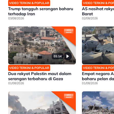
VIDEO TERKINI & POPULAR
VIDEO TERKINI & P
Trump tangguh serangan baharu
AS nasihat raky
terhadap Iran
Barat
03/08/2026
02/08/2026
01:14
VIDEO TERKINI & POPULAR
VIDEO TERKINI & P
Dua rakyat Palestin maut dalam
Empat negara A
serangan terbaharu di Gaza
baharu pelan d
01/08/2026
01/08/2026