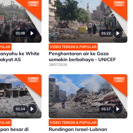
01:08
01:22
OPULAR
VIDEO TERKINI & POPULAR
anyahu ke White
Penghantaran air ke Gaza
rakyat AS
semakin berbahaya - UNICEF
29/07/2026
01:14
01:17
OPULAR
VIDEO TERKINI & POPULAR
upan besar di
Rundingan Israel-Lubnan