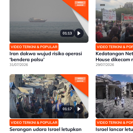
01:13
VIDEO TERKINI & POPULAR
VIDEO TERKINI & P
Iran dakwa wujud risiko operasi
Kedatangan Net
‘bendera palsu’
House dikecam 
31/07/2026
29/07/2026
01:17
VIDEO TERKINI & POPULAR
VIDEO TERKINI & P
Serangan udara Israel letupkan
Israel lancar let