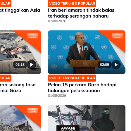
OPULAR
VIDEO TERKINI & POPULAR
at tinggalkan Asia
Iran beri amaran tindak balas
terhadap serangan baharu
02/08/2026
01:18
02:09
OPULAR
VIDEO TERKINI & POPULAR
rab sokong fasa
Pelan 15 perkara Gaza hadapi
amai Gaza
halangan pelaksanaan
01/08/2026