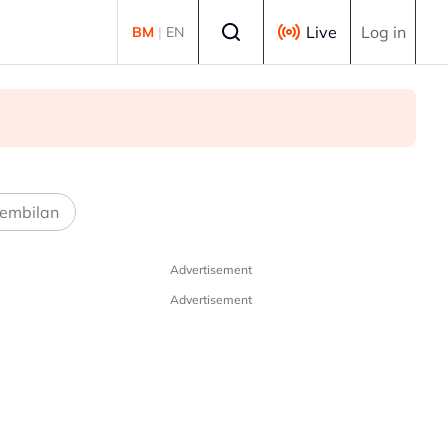
Select language
Live
Log in
BM
|
EN
embilan
Advertisement
Advertisement