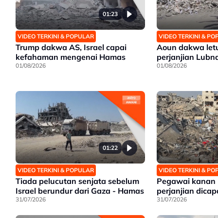
01:23
VIDEO TERKINI & POPULAR
VIDEO TERKINI & P
Trump dakwa AS, Israel capai
Aoun dakwa let
kefahaman mengenai Hamas
perjanjian Lubn
01/08/2026
01/08/2026
01:22
VIDEO TERKINI & POPULAR
VIDEO TERKINI & P
Tiada pelucutan senjata sebelum
Pegawai kanan
Israel berundur dari Gaza - Hamas
perjanjian dicap
31/07/2026
31/07/2026