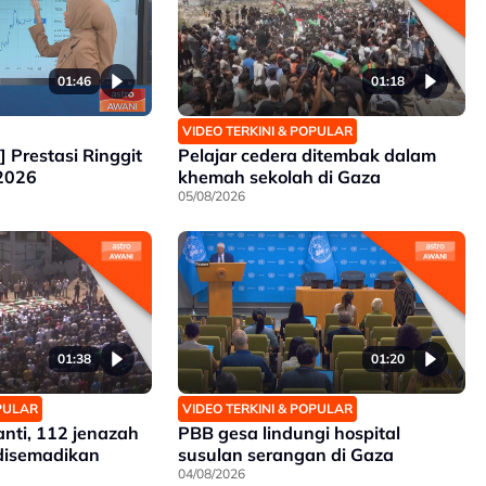
01:46
01:18
VIDEO TERKINI & POPULAR
] Prestasi Ringgit
Pelajar cedera ditembak dalam
 2026
khemah sekolah di Gaza
05/08/2026
01:38
01:20
OPULAR
VIDEO TERKINI & POPULAR
nti, 112 jenazah
PBB gesa lindungi hospital
 disemadikan
susulan serangan di Gaza
04/08/2026