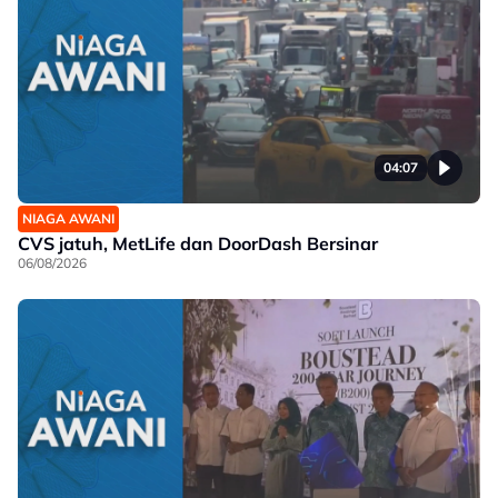
04:07
NIAGA AWANI
CVS jatuh, MetLife dan DoorDash Bersinar
06/08/2026