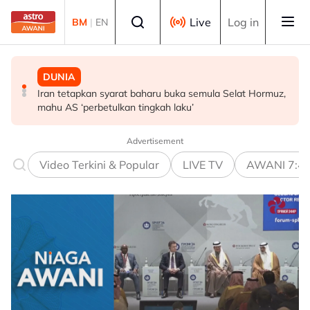
Skip to main content
Select language
Live
Log in
BM
|
EN
DUNIA
DUNIA
MALAYSIA
Iran tetapkan syarat baharu buka semula Selat Hormuz,
Bapa Lionel Messi meninggal dunia pada usia 68 tahun
Video tular aksi bahaya: Polis kesan pemandu,
mahu AS ‘perbetulkan tingkah laku’
penumpang Perodua Alza
Advertisement
Video Terkini & Popular
LIVE TV
AWANI 7:4