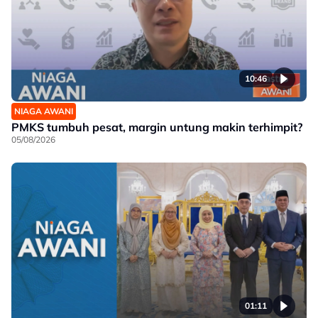
10:46
NIAGA AWANI
PMKS tumbuh pesat, margin untung makin terhimpit?
05/08/2026
01:11