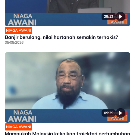
25:12
NIAGA AWANI
Banjir berulang, nilai hartanah semakin terhakis?
05/08/2026
09:39
NIAGA AWANI
Mampukah Malaysia kekalkan trajektori pertumbuhan