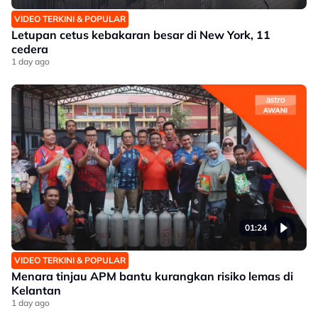
VIDEO TERKINI & POPULAR
Letupan cetus kebakaran besar di New York, 11
cedera
1 day ago
01:24
VIDEO TERKINI & POPULAR
Menara tinjau APM bantu kurangkan risiko lemas di
Kelantan
1 day ago