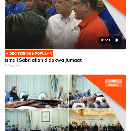
01:23
VIDEO TERKINI & POPULAR
Ismail Sabri akan didakwa Jumaat
1 day ago