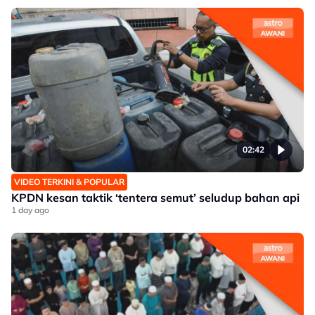
02:42
VIDEO TERKINI & POPULAR
KPDN kesan taktik ‘tentera semut’ seludup bahan api
1 day ago