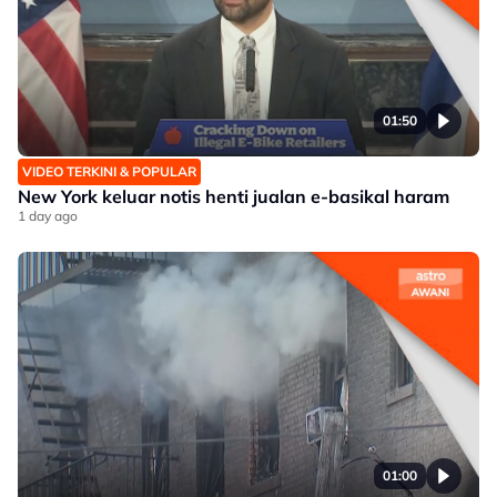
01:50
VIDEO TERKINI & POPULAR
New York keluar notis henti jualan e-basikal haram
1 day ago
01:00