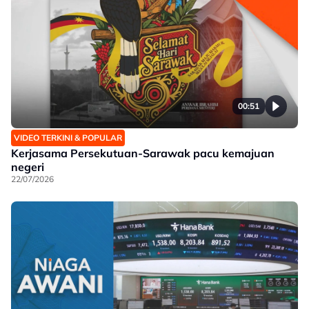
00:51
VIDEO TERKINI & POPULAR
Kerjasama Persekutuan-Sarawak pacu kemajuan
negeri
22/07/2026