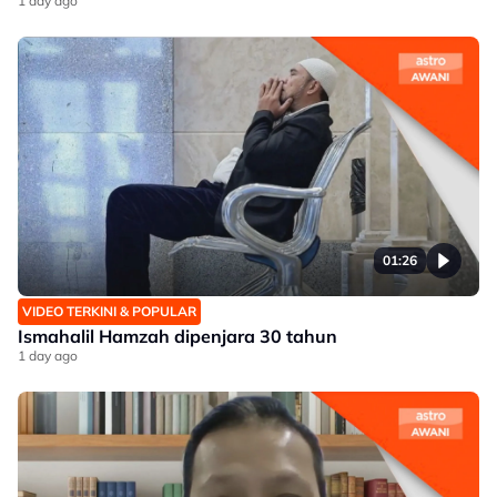
1 day ago
01:26
VIDEO TERKINI & POPULAR
Ismahalil Hamzah dipenjara 30 tahun
1 day ago