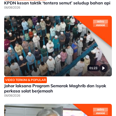
KPDN kesan taktik ‘tentera semut’ seludup bahan api
06/08/2026
01:23
VIDEO TERKINI & POPULAR
Johor laksana Program Semarak Maghrib dan Isyak
perkasa solat berjemaah
06/08/2026