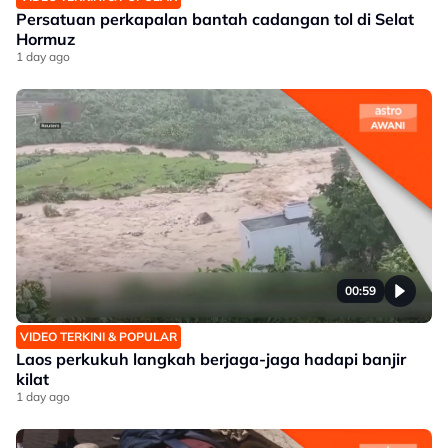
Persatuan perkapalan bantah cadangan tol di Selat
Hormuz
1 day ago
00:59
VIDEO TERKINI & POPULAR
Laos perkukuh langkah berjaga-jaga hadapi banjir
kilat
1 day ago