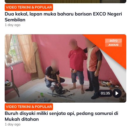
VIDEO TERKINI & POPULAR
Dua kekal, lapan muka baharu barisan EXCO Negeri
Sembilan
1 day ago
01:35
VIDEO TERKINI & POPULAR
Buruh disyaki miliki senjata api, pedang samurai di
Mukah ditahan
1 day ago