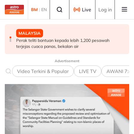
Skip to main content
Select language
Live
Log in
BM
|
EN
MALAYSIA
MALAYSIA
MALAYSIA
Perak teliti bantuan kepada lebih 1,200 pesawah
Polis siasat pemilik, motif bagasi disyaki mengandungi
Abang Johari enggan dedah isi pertemuan dengan
terjejas cuaca panas, bekalan air
bahan letupan
Agong
Advertisement
Video Terkini & Popular
LIVE TV
AWANI 7:4