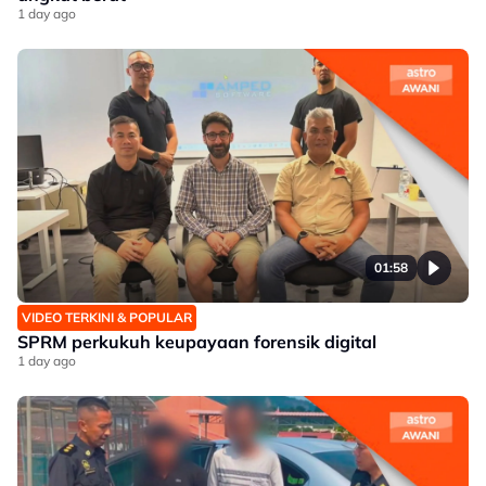
1 day ago
01:58
VIDEO TERKINI & POPULAR
SPRM perkukuh keupayaan forensik digital
1 day ago