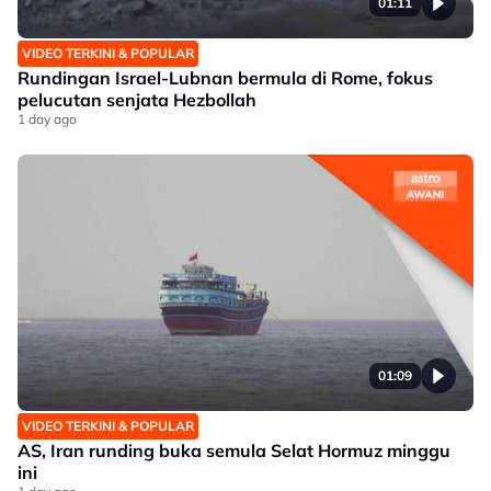
01:11
VIDEO TERKINI & POPULAR
Rundingan Israel-Lubnan bermula di Rome, fokus
pelucutan senjata Hezbollah
1 day ago
01:09
VIDEO TERKINI & POPULAR
AS, Iran runding buka semula Selat Hormuz minggu
ini