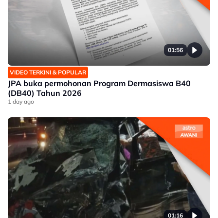
01:56
VIDEO TERKINI & POPULAR
JPA buka permohonan Program Dermasiswa B40
(DB40) Tahun 2026
1 day ago
01:16