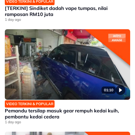
VIDEO TERKINI & POPULAR
[TERKINI] Sindiket dadah vape tumpas, nilai
rampasan RM10 juta
1 day ago
01:10
VIDEO TERKINI & POPULAR
Pemandu tersilap masuk gear rempuh kedai kuih,
pembantu kedai cedera
1 day ago