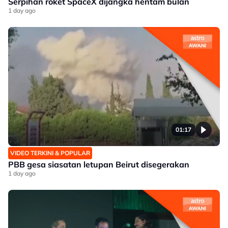
Serpihan roket SpaceX dijangka hentam bulan
1 day ago
01:17
VIDEO TERKINI & POPULAR
PBB gesa siasatan letupan Beirut disegerakan
1 day ago