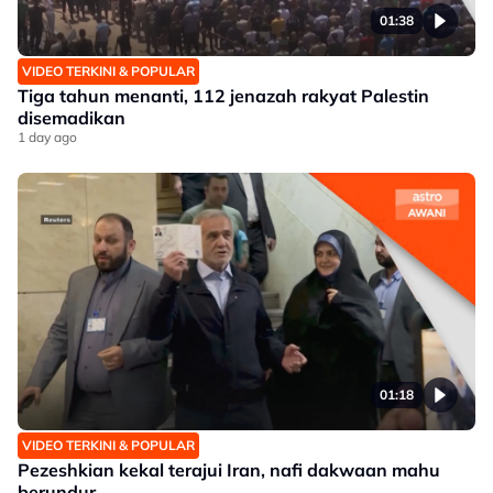
01:38
VIDEO TERKINI & POPULAR
Tiga tahun menanti, 112 jenazah rakyat Palestin
disemadikan
1 day ago
01:18
VIDEO TERKINI & POPULAR
Pezeshkian kekal terajui Iran, nafi dakwaan mahu
berundur