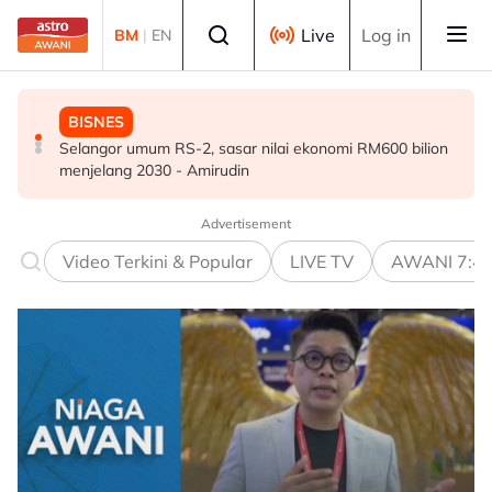
Skip to main content
Select language
Live
Log in
BM
|
EN
BISNES
POLITIK
DUNIA
Selangor umum RS-2, sasar nilai ekonomi RM600 bilion
Abdul Hadi dakwa Bersatu terkeluar PN, Azmin
Victoria arah penternak kurung unggas susulan
menjelang 2030 - Amirudin
tegaskan masih anggota sah
peningkatan kes selesema burung H5N1
Advertisement
Video Terkini & Popular
LIVE TV
AWANI 7:4