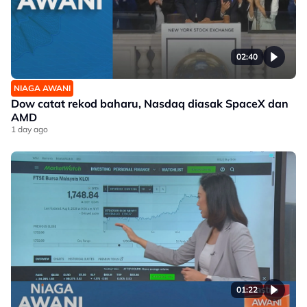
02:40
NIAGA AWANI
Dow catat rekod baharu, Nasdaq diasak SpaceX dan
AMD
1 day ago
01:22