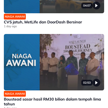
04:07
NIAGA AWANI
CVS jatuh, MetLife dan DoorDash Bersinar
1 day ago
02:53
NIAGA AWANI
Boustead sasar hasil RM30 bilion dalam tempoh lima
tahun