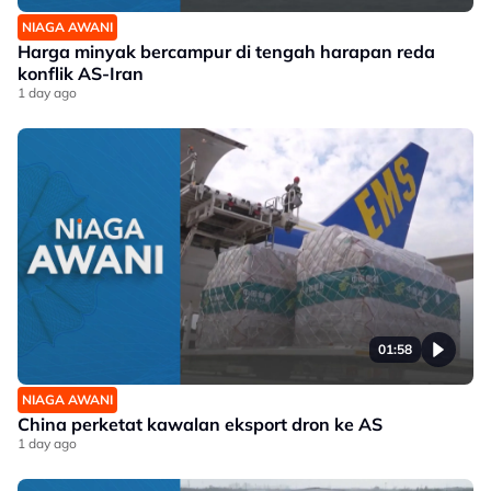
NIAGA AWANI
Harga minyak bercampur di tengah harapan reda
konflik AS-Iran
1 day ago
01:58
NIAGA AWANI
China perketat kawalan eksport dron ke AS
1 day ago