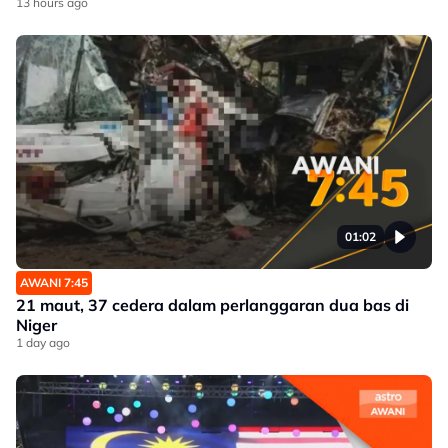
13 hours ago
01:02
AWANI 7:45
21 maut, 37 cedera dalam perlanggaran dua bas di
Niger
1 day ago