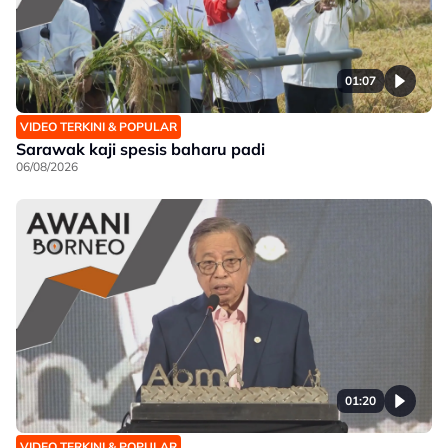
01:07
VIDEO TERKINI & POPULAR
Sarawak kaji spesis baharu padi
06/08/2026
01:20
VIDEO TERKINI & POPULAR