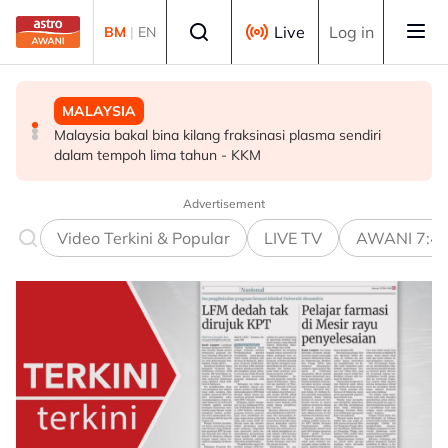
Skip to main content
Select language
Live
Log in
BM
|
EN
MALAYSIA
MALAYSIA
POLITIK
Malaysia bakal bina kilang fraksinasi plasma sendiri
Rundingan import udang Thailand dijangka selesai
PRN Melaka: BN terbuka untuk berunding, tukar kerusi -
dalam tempoh lima tahun - KKM
pertengahan bulan ini - Mohamad
Ahmad Zahid
Advertisement
Video Terkini & Popular
LIVE TV
AWANI 7:4