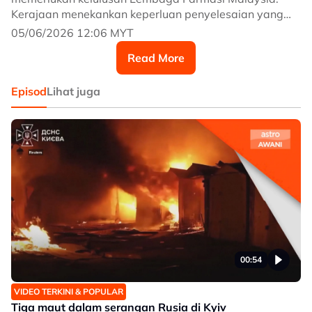
Kerajaan menekankan keperluan penyelesaian yang
adil dan bijaksana bagi melindungi masa depan
05/06/2026 12:06 MYT
pelajar tanpa menjejaskan standard profesion.
Read More
Episod
Lihat juga
00:54
VIDEO TERKINI & POPULAR
Tiga maut dalam serangan Rusia di Kyiv