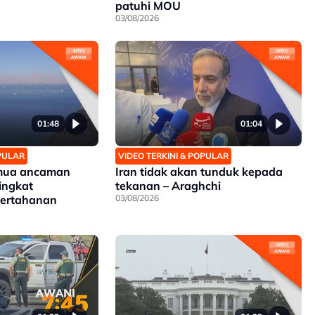
patuhi MOU
03/08/2026
01:48
01:04
OPULAR
VIDEO TERKINI & POPULAR
emua ancaman
Iran tidak akan tunduk kepada
tingkat
tekanan – Araghchi
pertahanan
03/08/2026