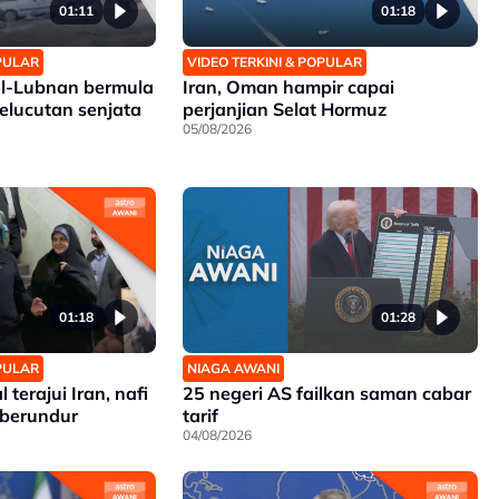
01:11
01:18
OPULAR
VIDEO TERKINI & POPULAR
el-Lubnan bermula
Iran, Oman hampir capai
pelucutan senjata
perjanjian Selat Hormuz
05/08/2026
01:18
01:28
OPULAR
NIAGA AWANI
terajui Iran, nafi
25 negeri AS failkan saman cabar
berundur
tarif
04/08/2026