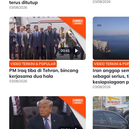
terus ditutup
03/08/2026
03/08/2026
00:41
VIDEO TERKINI & POPULAR
VIDEO TERKINI & P
PM Iraq tiba di Tehran, bincang
Iran anggap s
kerjasama dua hala
sebagai serius, 
03/08/2026
kesiapsiagaan 
03/08/2026