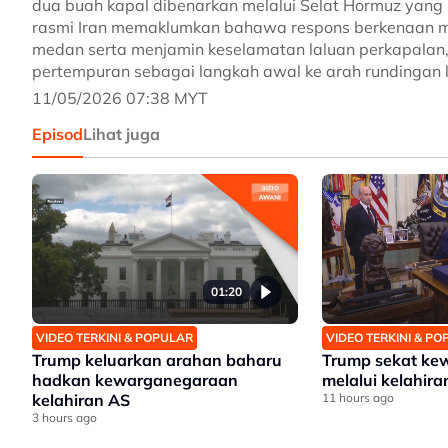
dua buah kapal dibenarkan melalui Selat Hormuz yang 
rasmi Iran memaklumkan bahawa respons berkenaan 
medan serta menjamin keselamatan laluan perkapala
pertempuran sebagai langkah awal ke arah rundingan la
11/05/2026 07:38 MYT
Episod
Lihat juga
01:20
VIDEO TERKINI & POPULAR
VIDEO TERKINI & P
Trump keluarkan arahan baharu
Trump sekat ke
hadkan kewarganegaraan
melalui kelahira
kelahiran AS
11 hours ago
3 hours ago