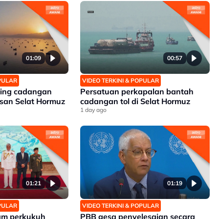
01:09
00:57
OPULAR
VIDEO TERKINI & POPULAR
ding cadangan
Persatuan perkapalan bantah
san Selat Hormuz
cadangan tol di Selat Hormuz
1 day ago
01:21
01:19
OPULAR
VIDEO TERKINI & POPULAR
nam perkukuh
PBB gesa penyelesaian secara