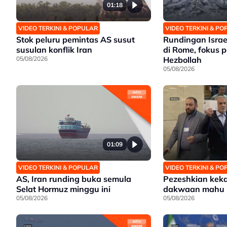
01:18
VIDEO TERKINI & POPULAR
VIDEO TERKINI & P
Stok peluru pemintas AS susut
Rundingan Isra
susulan konflik Iran
di Rome, fokus 
05/08/2026
Hezbollah
05/08/2026
01:09
VIDEO TERKINI & POPULAR
VIDEO TERKINI & P
AS, Iran runding buka semula
Pezeshkian kekal 
Selat Hormuz minggu ini
dakwaan mahu 
05/08/2026
05/08/2026