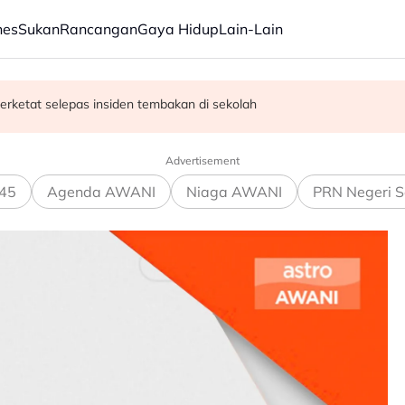
nes
Sukan
Rancangan
Gaya Hidup
Lain-Lain
erketat selepas insiden tembakan di sekolah
satan audio siar sentuh isu sensitiviti agama
Advertisement
45
Agenda AWANI
Niaga AWANI
PRN Negeri S