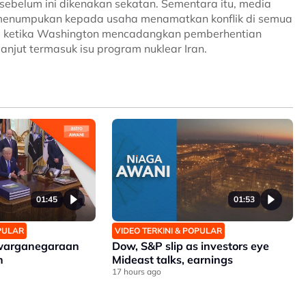
sebelum ini dikenakan sekatan. Sementara itu, media
menumpukan kepada usaha menamatkan konflik di semua
n, ketika Washington mencadangkan pemberhentian
njut termasuk isu program nuklear Iran.
01:45
01:53
OPULAR
VIDEO TERKINI & POPULAR
warganegaraan
Dow, S&P slip as investors eye
n
Mideast talks, earnings
17 hours ago