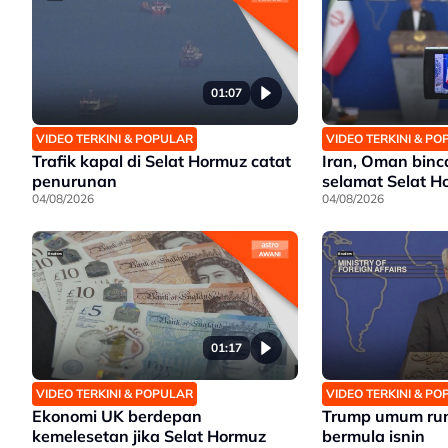
01:07
VIDEO TERKINI & POPULAR
VIDEO TERKINI & P
Trafik kapal di Selat Hormuz catat
Iran, Oman binc
penurunan
selamat Selat H
04/08/2026
04/08/2026
01:17
VIDEO TERKINI & POPULAR
VIDEO TERKINI & P
Ekonomi UK berdepan
Trump umum run
kemelesetan jika Selat Hormuz
bermula isnin