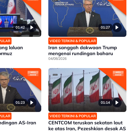
01:42
01:27
OPULAR
VIDEO TERKINI & POPULAR
ang laluan
Iran sanggah dakwaan Trump
ormuz
mengenai rundingan baharu
04/08/2026
01:23
01:14
OPULAR
VIDEO TERKINI & POPULAR
dingan AS-Iran
CENTCOM teruskan sekatan laut
ke atas Iran, Pezeshkian desak AS