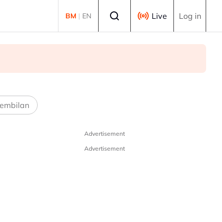
Select language
Live
Log in
BM
|
EN
embilan
Advertisement
Advertisement