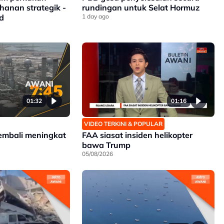
hanan strategik -
rundingan untuk Selat Hormuz
d
1 day ago
01:32
01:16
VIDEO TERKINI & POPULAR
embali meningkat
FAA siasat insiden helikopter
bawa Trump
05/08/2026