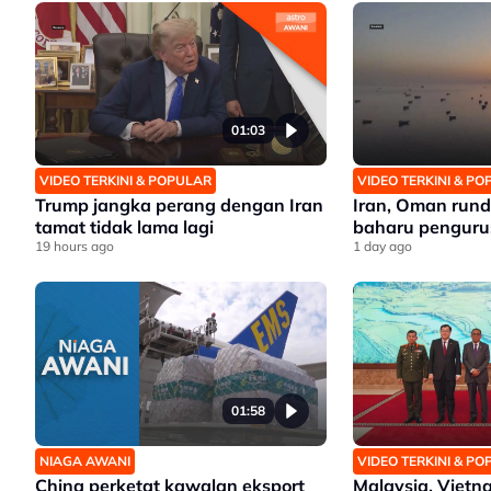
01:03
VIDEO TERKINI & POPULAR
VIDEO TERKINI & P
Trump jangka perang dengan Iran
Iran, Oman run
tamat tidak lama lagi
baharu penguru
19 hours ago
1 day ago
01:58
NIAGA AWANI
VIDEO TERKINI & P
China perketat kawalan eksport
Malaysia, Viet