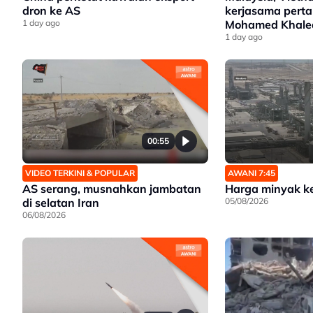
dron ke AS
kerjasama perta
1 day ago
Mohamed Khale
1 day ago
00:55
VIDEO TERKINI & POPULAR
AWANI 7:45
AS serang, musnahkan jambatan
Harga minyak k
di selatan Iran
05/08/2026
06/08/2026