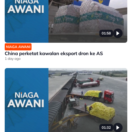
01:58
NIAGA AWANI
China perketat kawalan eksport dron ke AS
1 day ago
01:32