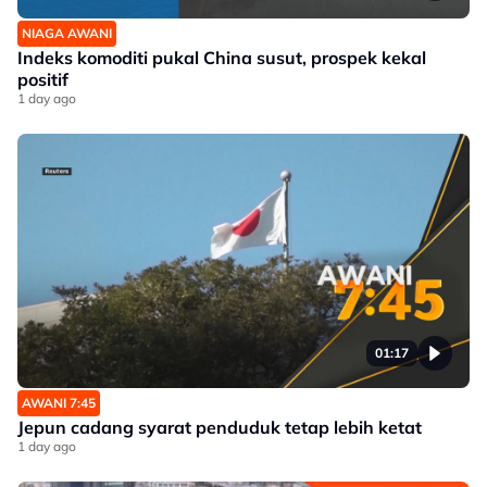
NIAGA AWANI
Indeks komoditi pukal China susut, prospek kekal
positif
1 day ago
01:17
AWANI 7:45
Jepun cadang syarat penduduk tetap lebih ketat
1 day ago