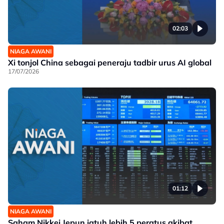
02:03
NIAGA AWANI
Xi tonjol China sebagai peneraju tadbir urus AI global
17/07/2026
01:12
NIAGA AWANI
Saham Nikkei Jepun jatuh lebih 5 peratus akibat