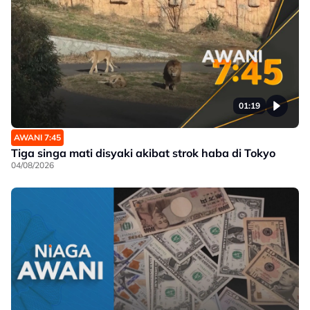
01:19
AWANI 7:45
Tiga singa mati disyaki akibat strok haba di Tokyo
04/08/2026