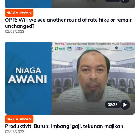
NIAGA AWANI
OPR: Will we see another round of rate hike or remain
unchanged?
02/05/2023
08:25
NIAGA AWANI
Produktiviti Buruh: Imbangi gaji, tekanan majikan
02/05/2023