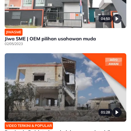
04:50
JIWASME
Jiwa SME | OEM pilihan usahawan muda
02/05/2023
01:28
VIDEO TERKINI & POPULAR