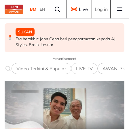
Skip to main content
Select language
Live
Log in
BM
|
EN
SUKAN
DUNIA
MALAYSIA
Era berakhir: John Cena beri penghormatan kepada AJ
Gelombang haba: Rakyat Britain tidur di dapur, ambil
KLFW 2026 buka laluan produk Malaysia ke pasaran
Styles, Brock Lesnar
cuti
dunia - Armizan
Advertisement
Video Terkini & Popular
LIVE TV
AWANI 7:4